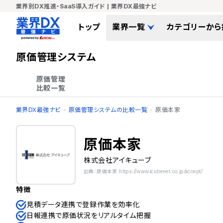
業界別DX推進・SaaS導入ガイド | 業界DX最強ナビ
トップ
業界一覧
カテゴリーから
原価管理システム
原価管理

比較一覧
業界DX最強ナビ
原価管理システムの比較一覧
原価本家
原価本家
株式会社アイキューブ
出典：原価本家 https://www.icubenet.co.jp/accept/
特徴
見積データ連携で登録作業を効率化
日報連携で原価状況をリアルタイム把握