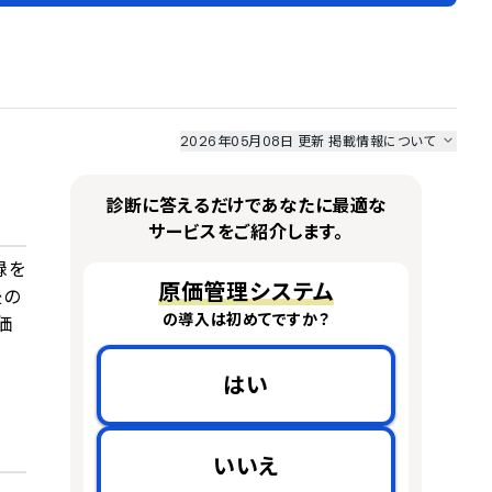
2026年05月08日 更新
掲載情報について
I最強ナビ
、
業界DX最強ナビ
、
人事DX最強ナビ
、
ITランキング
のサービス情報は、
一部
PRONIアイミツSaaS
のサービスデータを参照しています。
診断に答えるだけであなたに最適な
情報更新者：
業界DX最強ナビ
編集部
情報取得元
掲載修正依頼
サービスをご紹介します。
録を
原価管理システム
後の
の導入は初めてですか？
価
はい
いいえ