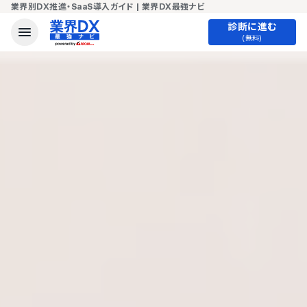
業界別DX推進・SaaS導入ガイド | 業界DX最強ナビ
診断に進む
(無料)