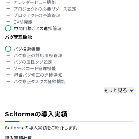
カレンダービュー機能
ポルトガル語
プロジェクトの必要リソース設定
ロシア語
プロジェクトの予算管理
スペイン語
EVM機能
スウェーデン語
中間目標ごとの進捗管理
タイ語
インドネシア語
バグ管理機能
ブルガリア語
チェコ語
バグ検索機能
ヘブライ語
バグ修正の対応履歴管理
ハンガリー語
バグの属性タグ設定
ポーランド語
ソースコード管理機能
トルコ語
担当バグ修正の進捗通知
ベトナム語
バグ修正タスクの登録機能
もっと見る
情報共有機能
チャット機能
ドキュメント管理機能
Sciforma
の導入実績
ワークフロー機能
レポート作成機能
Sciforma
の導入実績をご紹介します。
アクセス権限管理機能
Wikiでの情報共有
導入実績社数