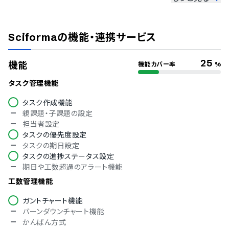
ISMS
Pマーク
Sciforma
の機能・連携サービス
冗長化
通信の暗号化
IP制限
25
機能
機能カバー率
%
二要素認証・二段階認証
シングルサインオン
タスク管理機能
アカウント権限
タスク作成機能
対応言語
親課題・子課題の設定
担当者設定
中国語
タスクの優先度設定
デンマーク語
タスクの期日設定
オランダ語
タスクの進捗ステータス設定
英語
期日や工数超過のアラート機能
フィンランド語
フランス語
工数管理機能
ドイツ語
ガントチャート機能
イタリア語
バーンダウンチャート機能
韓国語
かんばん方式
ノルウェー語