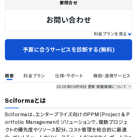
要問合せ
お問い合わせ
料金プランを見る
予算に合うサービスを診断する(無料)
概要
料金プラン
仕様・サポート
機能・連携サービス
2026年05月18日 更新
掲載情報について
AI最強ナビ
、
業界DX最強ナビ
、
人事DX最強ナビ
、
ITランキング
Sciforma
とは
のサービス情報は、
一部
PRONIアイミツSaaS
のサービスデータを参照しています。
Sciformaは、エンタープライズ向けのPPM（Project & P
情報更新者：
業界DX最強ナビ
編集部
情報取得元
掲載修正依頼
ortfolio Management）ソリューションで、複数プロジェ
クトの優先度やリソース配分、コスト管理を総合的に最適