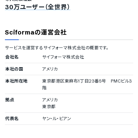
ファイル共有機能
30万ユーザー（全世界）
タスクへのコメント機能
絵文字対応
更新情報のメール通知
Webhook（更新のリアルタイム通知）機能
Sciforma
の運営会社
サービスを運営する
サイフォーマ株式会社
の概要です。
会社名
サイフォーマ株式会社
本社の国
アメリカ
本社所在地
東京都港区東麻布1丁目23番5号 PMCビル3
階
拠点
アメリカ
東京都
代表名
ヤン・ル・ビアン