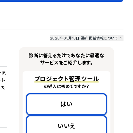
2026年05月18日 更新
掲載情報について
I最強ナビ
、
業界DX最強ナビ
、
人事DX最強ナビ
、
ITランキング
のサービス情報は、
一部
PRONIアイミツSaaS
のサービスデータを参照しています。
診断に答えるだけであなたに最適な
情報更新者：
業界DX最強ナビ
編集部
情報取得元
掲載修正依頼
サービスをご紹介します。
ー同
プロジェクト管理ツール
ート
の導入は初めてですか？
した
はい
いいえ