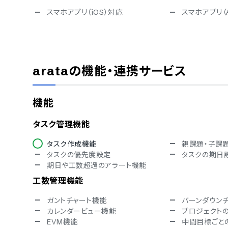
スマホアプリ（iOS）対応
スマホアプリ（A
セキュリティ対応
ISMS
Pマーク
通信の暗号化
IP制限
arata
の機能・連携サービス
シングルサインオン
アカウント権
対応言語
機能
中国語
デンマーク語
英語
フィンランド語
タスク管理機能
ドイツ語
イタリア語
ノルウェー語
ポルトガル語
タスク作成機能
親課題・子課
スペイン語
スウェーデン
タスクの優先度設定
タスクの期日
インドネシア語
ブルガリア語
期日や工数超過のアラート機能
ヘブライ語
ハンガリー語
工数管理機能
トルコ語
ベトナム語
ガントチャート機能
バーンダウン
カレンダービュー機能
プロジェクト
EVM機能
中間目標ごと