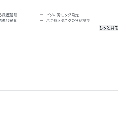
応履歴管理
バグの属性タグ設定
の進捗通知
バグ修正タスクの登録機能
もっと見
管理機能
ワークフロー機能
管理機能
Wikiでの情報共有
メント機能
絵文字対応
（更新のリアルタイム通知）