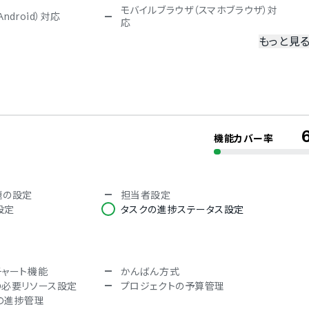
モバイルブラウザ（スマホブラウザ）対
ndroid）対応
応
もっと見
冗長化
二要素認証・二段階認証
限
機能カバー率
オランダ語
フランス語
韓国語
ロシア語
題の設定
担当者設定
語
タイ語
設定
タスクの進捗ステータス設定
チェコ語
ポーランド語
チャート機能
かんばん方式
の必要リソース設定
プロジェクトの予算管理
の進捗管理