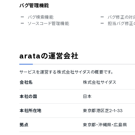
バグ管理機能
バグ検索機能
バグ修正の対
ソースコード管理機能
担当バグ修正
情報共有機能
チャット機能
ドキュメント
レポート作成機能
アクセス権限
arata
の運営会社
ファイル共有機能
タスクへのコ
Webhook
更新情報のメール通知
機能
サービスを運営する
株式会社サイダス
の概要です。
会社名
株式会社サイダス
本社の国
日本
本社所在地
東京都港区芝2-1-33
拠点
東京都・沖縄県・広島県