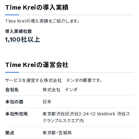
ドキュメント管理機能
Time Krei
の導入実績
ワークフロー機能
レポート作成機能
Time Krei
の導入実績をご紹介します。
アクセス権限管理機能
Wikiでの情報共有
導入実績社数
ファイル共有機能
1,100社以上
タスクへのコメント機能
絵文字対応
更新情報のメール通知
Webhook（更新のリアルタイム通知）機能
Time Krei
の運営会社
サービスを運営する
株式会社 テンダ
の概要です。
会社名
株式会社 テンダ
本社の国
日本
本社所在地
東京都渋谷区渋谷2-24-12 WeWork 渋谷ス
クランブルスクエア内
拠点
東京都・宮城県