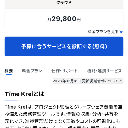
クラウド
29,800
月
円
料金プランを見る
予算に合うサービスを診断する(無料)
概要
料金プラン
仕様・サポート
機能・連携サービス
2026年05月18日 更新
掲載情報について
AI最強ナビ
、
業界DX最強ナビ
、
人事DX最強ナビ
、
ITランキング
Time Krei
とは
のサービス情報は、
一部
PRONIアイミツSaaS
のサービスデータを参照しています。
Time Kreiは、プロジェクト管理とグループウェア機能を兼
情報更新者：
業界DX最強ナビ
編集部
情報取得元
掲載修正依頼
ね備えた業務管理ツールです。情報の収集・分析・共有を一
元化でき、進捗管理だけでなく工数やコストの可視化にも