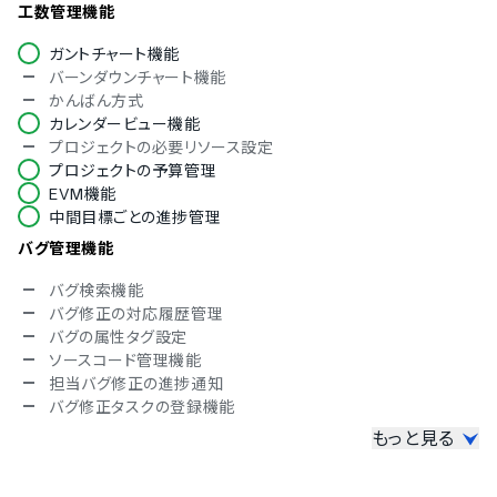
フランス語
工数管理機能
ドイツ語
ガントチャート機能
イタリア語
バーンダウンチャート機能
韓国語
かんばん方式
ノルウェー語
カレンダービュー機能
ポルトガル語
プロジェクトの必要リソース設定
ロシア語
プロジェクトの予算管理
スペイン語
EVM機能
スウェーデン語
中間目標ごとの進捗管理
タイ語
インドネシア語
バグ管理機能
ブルガリア語
チェコ語
バグ検索機能
ヘブライ語
バグ修正の対応履歴管理
ハンガリー語
バグの属性タグ設定
ポーランド語
ソースコード管理機能
トルコ語
担当バグ修正の進捗通知
ベトナム語
バグ修正タスクの登録機能
もっと見る
情報共有機能
チャット機能