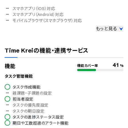
スマホアプリ（iOS）対応
スマホアプリ（Android）対応
モバイルブラウザ（スマホブラウザ）対応
もっと見る
セキュリティ対応
ISMS
Pマーク
Time Krei
の機能・連携サービス
冗長化
通信の暗号化
IP制限
41
機能
機能カバー率
%
二要素認証・二段階認証
シングルサインオン
タスク管理機能
アカウント権限
タスク作成機能
対応言語
親課題・子課題の設定
担当者設定
中国語
タスクの優先度設定
デンマーク語
タスクの期日設定
オランダ語
タスクの進捗ステータス設定
英語
期日や工数超過のアラート機能
フィンランド語