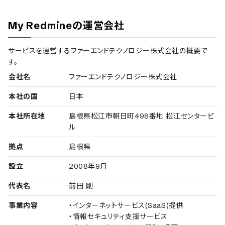
大企業の導入実績
従業員数300名以上を大企業としてご紹介しています。
My Redmine
の運営会社
1000名以上
アルコニックス株式会社
/
セントラル硝子株式会社
サービスを運営する
ファーエンドテクノロジー株式会社
の概要で
500〜999名
す。
株式会社JALインフォテック
/
バルテス株式会社
300〜499名
会社名
ファーエンドテクノロジー株式会社
株式会社東京証券取引所
/
株式会社CAICA
本社の国
日本
中小企業の導入実績
本社所在地
島根県松江市朝日町498番地 松江センタービ
ル
従業員数20名〜300名未満の企業を中小企業としてご紹介してい
ます。
拠点
島根県
100〜299名
設立
2008年9月
東京システムハウス株式会社
/
株式会社豆蔵
50〜99名
代表名
前田 剛
株式会社ITCS
20〜49名
事業内容
・インターネットサービス(SaaS)提供
アーティサン株式会社
/
株式会社ユウクリ
/
株式会社ジュッ
・情報セキュリティ支援サービス
ポーワークス