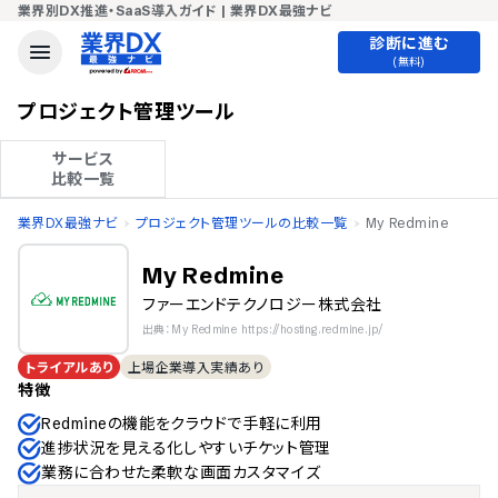
業界別DX推進・SaaS導入ガイド | 業界DX最強ナビ
診断に進む
(無料)
プロジェクト管理ツール
サービス

比較一覧
業界DX最強ナビ
プロジェクト管理ツールの比較一覧
My Redmine
My Redmine
ファーエンドテクノロジー株式会社
出典：My Redmine https://hosting.redmine.jp/
トライアルあり
上場企業導入実績あり
特徴
Redmineの機能をクラウドで手軽に利用
進捗状況を見える化しやすいチケット管理
業務に合わせた柔軟な画面カスタマイズ