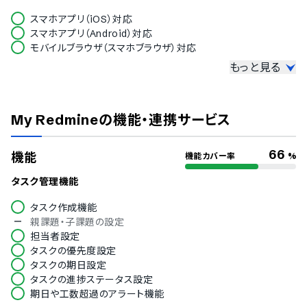
スマホアプリ（iOS）対応
スマホアプリ（Android）対応
モバイルブラウザ（スマホブラウザ）対応
もっと見る
セキュリティ対応
ISMS
Pマーク
My Redmine
の機能・連携サービス
冗長化
通信の暗号化
IP制限
66
機能
機能カバー率
%
二要素認証・二段階認証
シングルサインオン
タスク管理機能
アカウント権限
タスク作成機能
対応言語
親課題・子課題の設定
担当者設定
中国語
タスクの優先度設定
デンマーク語
タスクの期日設定
オランダ語
タスクの進捗ステータス設定
英語
期日や工数超過のアラート機能
フィンランド語