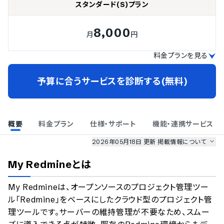
スタンダード(S)プラン
8,000
月
円
料金プランを見る
予算に合うサービスを診断する(無料)
概要
料金プラン
仕様・サポート
機能・連携サービス
2026年05月18日 更新
掲載情報について
AI最強ナビ
、
業界DX最強ナビ
、
人事DX最強ナビ
、
ITランキング
My Redmine
とは
のサービス情報は、
一部
PRONIアイミツSaaS
のサービスデータを参照しています。
My Redmineは、オープンソースのプロジェクト管理ツー
情報更新者：
業界DX最強ナビ
編集部
情報取得元
掲載修正依頼
ル「Redmine」をベースにしたクラウド型のプロジェクト管
理ツールです。サーバーの維持管理が不要なため、スムー