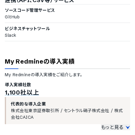
連携（API、CSV等）サービス
ドキュメント管理機能
ワークフロー機能
ソースコード管理サービス
レポート作成機能
GitHub
アクセス権限管理機能
Wikiでの情報共有
ビジネスチャットツール
ファイル共有機能
Slack
タスクへのコメント機能
絵文字対応
更新情報のメール通知
Webhook（更新のリアルタイム通知）機能
My Redmine
の導入実績
My Redmine
の導入実績をご紹介します。
導入実績社数
1,100社以上
代表的な導入企業
株式会社東京証券取引所
/
セントラル硝子株式会社
/
株式
会社CAICA
もっと見る