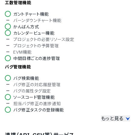
フランス語
工数管理機能
ドイツ語
ガントチャート機能
イタリア語
バーンダウンチャート機能
韓国語
かんばん方式
ノルウェー語
カレンダービュー機能
ポルトガル語
プロジェクトの必要リソース設定
ロシア語
プロジェクトの予算管理
スペイン語
EVM機能
スウェーデン語
中間目標ごとの進捗管理
タイ語
インドネシア語
バグ管理機能
ブルガリア語
チェコ語
バグ検索機能
ヘブライ語
バグ修正の対応履歴管理
ハンガリー語
バグの属性タグ設定
ポーランド語
ソースコード管理機能
トルコ語
担当バグ修正の進捗通知
ベトナム語
バグ修正タスクの登録機能
もっと見る
情報共有機能
チャット機能