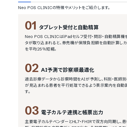
Neo POS CLINIC
の特徴やメリットをご紹介します。
01
タブレット受付と自動精算
Neo POS CLINICはiPadセルフ受付・問診・自
タが取り込まれると、券売機が保険負担額を自動計算しカ
を平均25％短縮。
02
AI予測で診察順最適化
過去診療データから診察時間をAIが予測し、科別・医師
が見込まれる患者を平行処理できるよう表示案内を自動
す。
03
電子カルテ連携と帳票出力
主要電子カルテベンダーとHL7・FHIRで双方向同期し