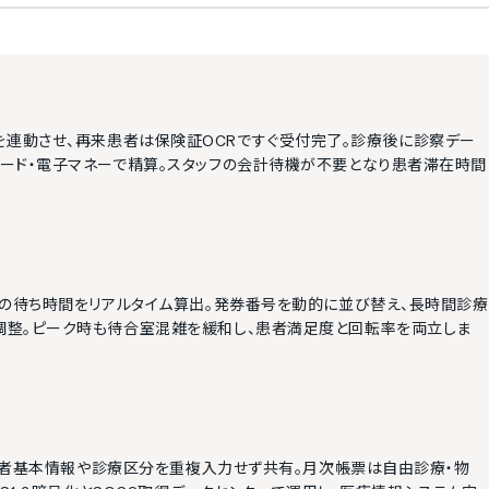
動精算機を連動させ、再来患者は保険証OCRですぐ受付完了。診療後に診察デー
ード・電子マネーで精算。スタッフの会計待機が不要となり患者滞在時間
別の待ち時間をリアルタイム算出。発券番号を動的に並び替え、長時間診療
調整。ピーク時も待合室混雑を緩和し、患者満足度と回転率を両立しま
、患者基本情報や診療区分を重複入力せず共有。月次帳票は自由診療・物