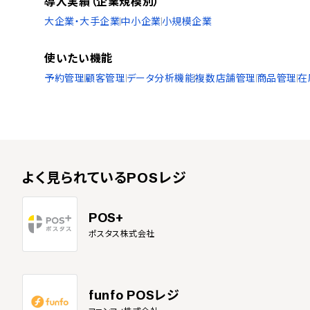
導入実績（企業規模別）
大企業・大手企業
中小企業
小規模企業
使いたい機能
予約管理
顧客管理
データ分析機能
複数店舗管理
商品管理
在
よく見られている
POSレジ
POS+
ポスタス株式会社
funfo POSレジ