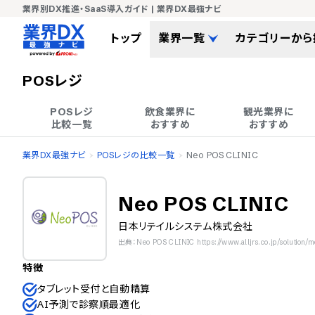
業界別DX推進・SaaS導入ガイド | 業界DX最強ナビ
トップ
業界一覧
カテゴリーから
POSレジ
POSレジ

飲食業界に

観光業界に

比較一覧
おすすめ
おすすめ
業界DX最強ナビ
POSレジの比較一覧
Neo POS CLINIC
Neo POS CLINIC
日本リテイルシステム株式会社
出典：Neo POS CLINIC https://www.alljrs.co.jp/solution/med
特徴
タブレット受付と自動精算
AI予測で診察順最適化