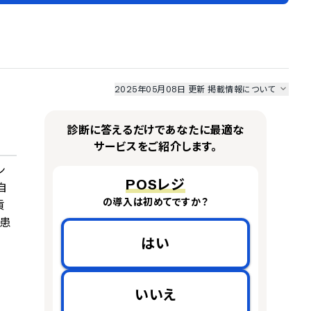
2025年05月08日 更新
掲載情報について
I最強ナビ
、
業界DX最強ナビ
、
人事DX最強ナビ
、
ITランキング
のサービス情報は、
一部
PRONIアイミツSaaS
のサービスデータを参照しています。
診断に答えるだけであなたに最適な
情報更新者：
業界DX最強ナビ
編集部
情報取得元
掲載修正依頼
サービスをご紹介します。
ン
POSレジ
自
の導入は初めてですか？
貢
と患
はい
いいえ