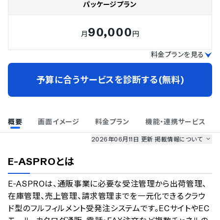
パッケージプラン
90,000
月
円
料金プランを見る
予算に合うサービスを診断する(無料)
概要
画面イメージ
料金プラン
機能・連携サービス
2026年06月11日 更新
掲載情報について
AI最強ナビ
、
業界DX最強ナビ
、
人事DX最強ナビ
、
ITランキング
E-ASPRO
とは
のサービス情報は、
一部
PRONIアイミツSaaS
のサービスデータを参照しています。
E-ASPROは、通販事業に必要な受注管理から出荷管理、
情報更新者：
業界DX最強ナビ
編集部
情報取得元
掲載修正依頼
在庫管理、売上管理、請求管理までを一元化できるクラウ
ド型のフルフィルメント受発注システムです。ECサイトやEC