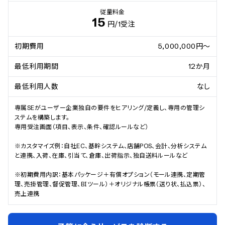
従量料金
15
円
/1受注
初期費用
5,000,000円～
最低利用期間
12か月
最低利用人数
なし
専属SEがユーザー企業独自の要件をヒアリング/定義し、専用の管理シ
ステムを構築します。

専用受注画面（項目、表示、条件、確認ルールなど）

※カスタマイズ例：自社EC、基幹システム、店舗POS、会計、分析システム
と連携、入荷、在庫、引当て、倉庫、出荷指示、独自送料ルールなど

※初期費用内訳：基本パッケージ＋有償オプション（モール連携、定期管
理、売掛管理、督促管理、BIツール）＋オリジナル帳票（送り状、払込票）、
売上連携