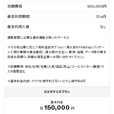
初期費用
500,000円
最低利用期間
12ヵ月
最低利用人数
なし
通販管理に必要な基本機能が揃ったサービス

※その他必要に応じて有料追加オプション、導入前のFit&Gap（パッケー
ジと現行業務の適合確認）、導入時の立会い、教育・指導、データ移行等を
別途お見積り。詳細は運営企業へお問い合わせください。

※初期費用：受注/出荷/在庫/入荷/返品/売上/コールセンター/顧客/マ
スタ管理含む

※基本料金内訳：クラウド保守料５万+システム保守料4万
カスタマイズプラン
基本料金
150,000
月
円