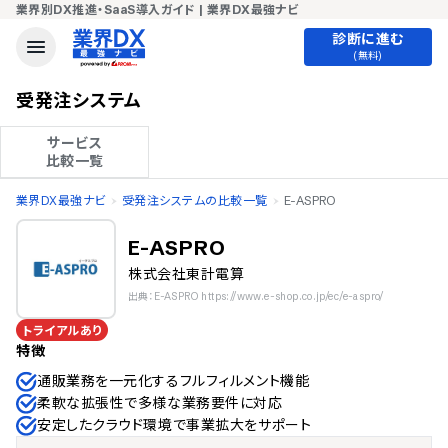
業界別DX推進・SaaS導入ガイド | 業界DX最強ナビ
診断に進む
(無料)
受発注システム
サービス

比較一覧
業界DX最強ナビ
受発注システムの比較一覧
E-ASPRO
E-ASPRO
株式会社東計電算
出典：E-ASPRO https://www.e-shop.co.jp/ec/e-aspro/
トライアルあり
特徴
通販業務を一元化するフルフィルメント機能
柔軟な拡張性で多様な業務要件に対応
安定したクラウド環境で事業拡大をサポート