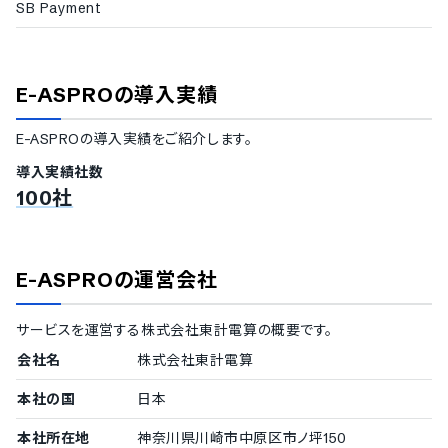
SB Payment
出荷通知機能
注文ステータス表示機能
代理注文機能
チャット機能
E-ASPRO
の導入実績
受発注データ連動機能
お届先の複数登録
E-ASPRO
の導入実績をご紹介します。
各種データ出力機能
導入実績社数
管理画面
100社
通知メール設定
CSV出力項目・レイアウト設定
納品日カレンダー複数登録
発注先グループ設定
E-ASPRO
の運営会社
ダウンロード履歴機能
操作履歴確認機能
サービスを運営する
株式会社東計電算
の概要です。
会社名
株式会社東計電算
本社の国
日本
本社所在地
神奈川県川崎市中原区市ノ坪150