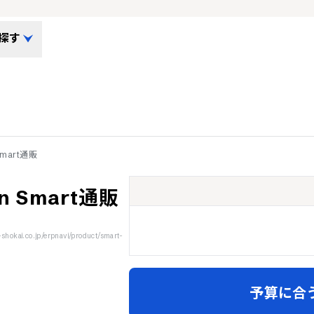
探す
 Smart通販
ion Smart通販
okai.co.jp/erpnavi/product/smart-
予算に合