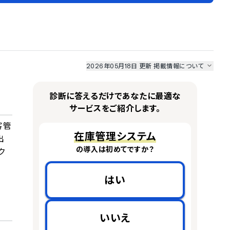
2026年05月18日 更新
掲載情報について
I最強ナビ
、
業界DX最強ナビ
、
人事DX最強ナビ
、
ITランキング
のサービス情報は、
一部
PRONIアイミツSaaS
のサービスデータを参照しています。
診断に答えるだけであなたに最適な
情報更新者：
業界DX最強ナビ
編集部
情報取得元
掲載修正依頼
サービスをご紹介します。
客管
在庫管理システム
出
の導入は初めてですか？
ク
はい
いいえ