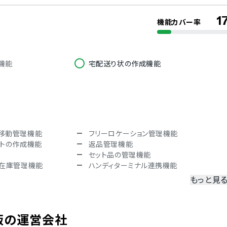
1
機能カバー率
韓国語
機能
宅配送り状の作成機能
移動管理機能
フリーロケーション管理機能
ストの作成機能
返品管理機能
セット品の管理機能
の在庫管理機能
ハンディターミナル連携機能
もっと見
CSV出力
在庫変動のログ管理機能
ープごとの権限設定
出荷完了メールの送信機能
販
の運営会社