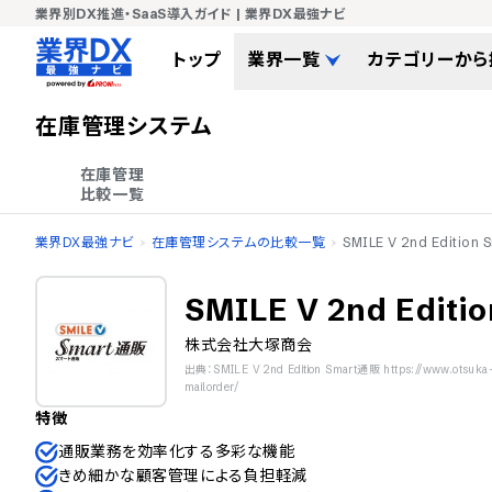
業界別DX推進・SaaS導入ガイド | 業界DX最強ナビ
トップ
業界一覧
カテゴリーから
在庫管理システム
在庫管理

比較一覧
業界DX最強ナビ
在庫管理システムの比較一覧
SMILE V 2nd Edition
SMILE V 2nd Edit
株式会社大塚商会
出典：SMILE V 2nd Edition Smart通販 https://www.otsuka-sh
mailorder/
特徴
通販業務を効率化する多彩な機能
きめ細かな顧客管理による負担軽減