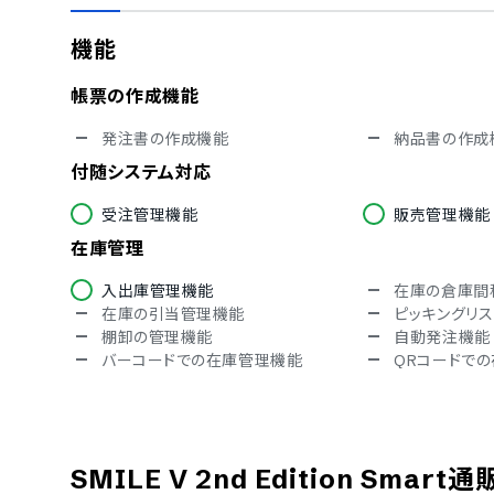
対応言語
機能
中国語
英語
ロシア語
タイ語
帳票の作成機能
発注書の作成機能
納品書の作成
付随システム対応
受注管理機能
販売管理機能
在庫管理
入出庫管理機能
在庫の倉庫間
在庫の引当管理機能
ピッキングリ
棚卸の管理機能
自動発注機能
バーコードでの在庫管理機能
QRコードで
その他
在庫データの分析機能
在庫データの
配送状況の確認機能
ユーザーグル
SMILE V 2nd Edition Smart通