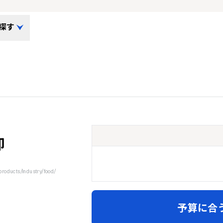
探す
卸
ducts/industry/food/
予算に合