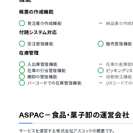
中国語
英語
ロシア語
タイ語
帳票の作成機能
発注書の作成機能
納品書の作成
付随システム対応
受注管理機能
販売管理機能
在庫管理
入出庫管理機能
在庫の倉庫間
在庫の引当管理機能
ピッキングリ
棚卸の管理機能
自動発注機能
バーコードでの在庫管理機能
QRコードで
その他
在庫データの分析機能
在庫データの
配送状況の確認機能
ユーザーグル
ASPAC－食品・菓子卸
の運営会社
サービスを運営する
株式会社アスコット
の概要です。