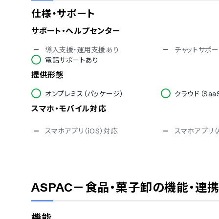
仕様・サポート
サポート・ヘルプセンター
導入支援・運用支援あり
チャットサポー
電話サポートあり
提供形態
オンプレミス（パッケージ）
クラウド（Saa
スマホ・モバイル対応
スマホアプリ（iOS）対応
スマホアプリ（A
セキュリティ対応
ISMS
Pマーク
通信の暗号化
IP制限
ASPAC－食品・菓子卸
の機能・連
シングルサインオン
対応言語
機能