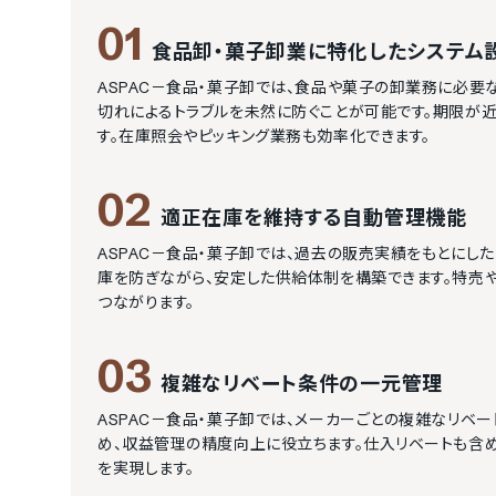
01
食品卸・菓子卸業に特化したシステム
ASPAC－食品・菓子卸では、食品や菓子の卸業務に必要
切れによるトラブルを未然に防ぐことが可能です。期限が
す。在庫照会やピッキング業務も効率化できます。
02
適正在庫を維持する自動管理機能
ASPAC－食品・菓子卸では、過去の販売実績をもとにし
庫を防ぎながら、安定した供給体制を構築できます。特売
つながります。
03
複雑なリベート条件の一元管理
ASPAC－食品・菓子卸では、メーカーごとの複雑なリベ
め、収益管理の精度向上に役立ちます。仕入リベートも含
を実現します。