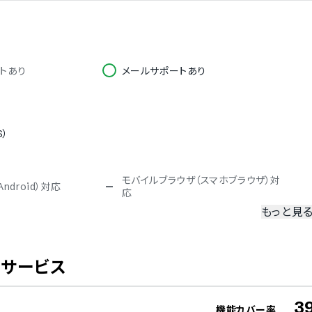
トあり
メールサポートあり
S）
モバイルブラウザ（スマホブラウザ）対
ndroid）対応
応
もっと見
冗長化
二要素認証・二段階認証
携サービス
3
機能カバー率