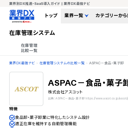
業界別DX推進・SaaS導入ガイド | 業界DX最強ナビ
トップ
業界一覧
カテゴリーから
在庫管理システム
在庫管理

比較一覧
業界DX最強ナビ
在庫管理システムの比較一覧
ASPAC－食品・菓子卸
ASPAC－食品・菓子
株式会社アスコット
出典：ASPAC－食品・菓子卸 https://www.ascot.co.jp/ascot/pro
特徴
食品卸・菓子卸業に特化したシステム設計
適正在庫を維持する自動管理機能