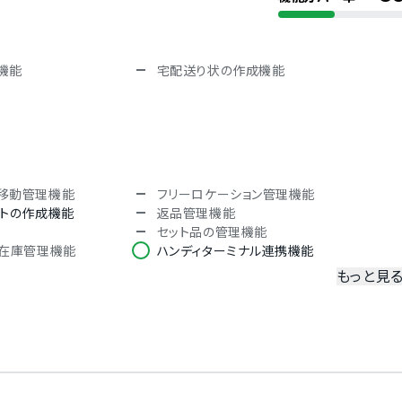
韓国語
機能
宅配送り状の作成機能
移動管理機能
フリーロケーション管理機能
ストの作成機能
返品管理機能
セット品の管理機能
の在庫管理機能
ハンディターミナル連携機能
もっと見
CSV出力
在庫変動のログ管理機能
ープごとの権限設定
出荷完了メールの送信機能