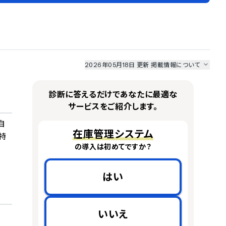
2026年05月18日 更新
掲載情報について
I最強ナビ
、
業界DX最強ナビ
、
人事DX最強ナビ
、
ITランキング
のサービス情報は、
一部
PRONIアイミツSaaS
のサービスデータを参照しています。
診断に答えるだけであなたに最適な
情報更新者：
業界DX最強ナビ
編集部
情報取得元
掲載修正依頼
サービスをご紹介します。
自
在庫管理システム
特
の導入は初めてですか？
はい
いいえ