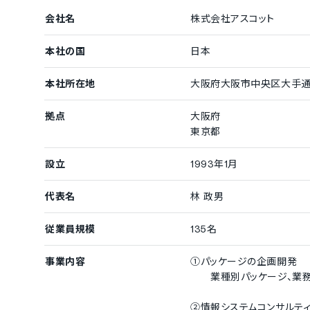
会社名
株式会社アスコット
本社の国
日本
本社所在地
大阪府大阪市中央区大手通1
拠点
大阪府
東京都
設立
1993年1月
代表名
林 政男
従業員規模
135名
事業内容
①パッケージの企画開発
業種別パッケージ、業務パッ
②情報システムコンサルティ