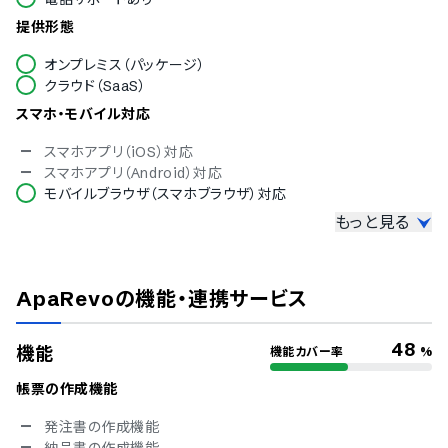
提供形態
オンプレミス（パッケージ）
クラウド（SaaS）
スマホ・モバイル対応
スマホアプリ（iOS）対応
スマホアプリ（Android）対応
モバイルブラウザ（スマホブラウザ）対応
もっと見る
セキュリティ対応
ISMS
Pマーク
ApaRevo
の機能・連携サービス
冗長化
通信の暗号化
IP制限
48
機能
機能カバー率
%
二要素認証・二段階認証
シングルサインオン
帳票の作成機能
対応言語
発注書の作成機能
納品書の作成機能