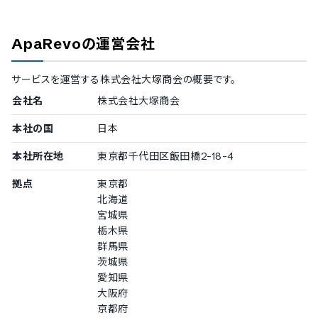
在庫データの分析機能
在庫データのCSV出力
ApaRevo
の運営会社
在庫変動のログ管理機能
配送状況の確認機能
ユーザーグループごとの権限設定
サービスを運営する
株式会社大塚商会
の概要です。
出荷完了メールの送信機能
会社名
株式会社大塚商会
本社の国
日本
本社所在地
東京都千代田区飯田橋2-18-4
拠点
東京都
北海道
宮城県
栃木県
群馬県
茨城県
愛知県
大阪府
京都府