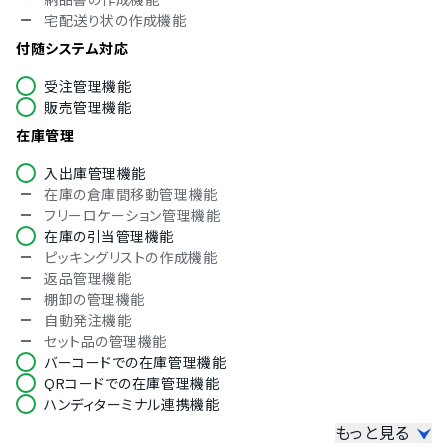
中国語
宅配送り状の作成機能
英語
韓国語
付随システム対応
ロシア語
受注管理機能
タイ語
販売管理機能
在庫管理
入出庫管理機能
在庫の倉庫間移動管理機能
フリーロケーション管理機能
在庫の引当管理機能
ピッキングリストの作成機能
返品管理機能
棚卸の管理機能
自動発注機能
セット品の管理機能
バーコードでの在庫管理機能
QRコードでの在庫管理機能
ハンディターミナル連携機能
もっと見る
その他