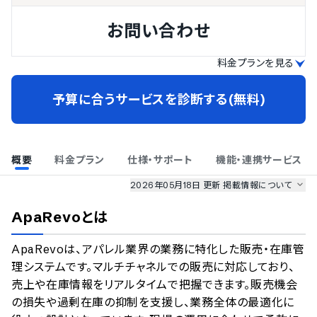
お問い合わせ
料金プランを見る
予算に合うサービスを診断する(無料)
概要
料金プラン
仕様・サポート
機能・連携サービス
2026年05月18日 更新
掲載情報について
AI最強ナビ
、
業界DX最強ナビ
、
人事DX最強ナビ
、
ITランキング
ApaRevo
とは
のサービス情報は、
一部
PRONIアイミツSaaS
のサービスデータを参照しています。
ApaRevoは、アパレル業界の業務に特化した販売・在庫管
情報更新者：
業界DX最強ナビ
編集部
情報取得元
掲載修正依頼
理システムです。マルチチャネルでの販売に対応しており、
売上や在庫情報をリアルタイムで把握できます。販売機会
の損失や過剰在庫の抑制を支援し、業務全体の最適化に