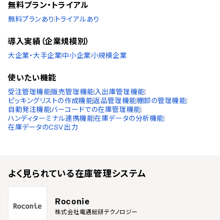
無料プラン・トライアル
無料プランあり
トライアルあり
導入実績（企業規模別）
大企業・大手企業
中小企業
小規模企業
使いたい機能
受注管理機能
販売管理機能
入出庫管理機能
ピッキングリストの作成機能
返品管理機能
棚卸の管理機能
自動発注機能
バーコードでの在庫管理機能
ハンディターミナル連携機能
在庫データの分析機能
在庫データのCSV出力
よく見られている
在庫管理システム
Roconie
株式会社電通総研テクノロジー