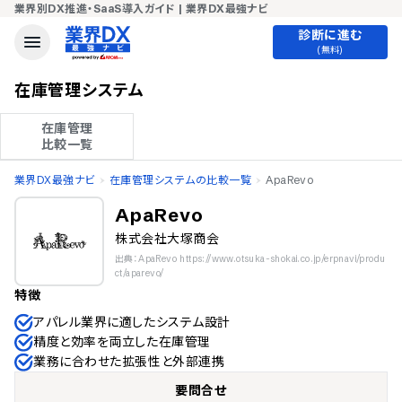
業界別DX推進・SaaS導入ガイド | 業界DX最強ナビ
診断に進む
(無料)
在庫管理システム
在庫管理

比較一覧
業界DX最強ナビ
在庫管理システムの比較一覧
ApaRevo
ApaRevo
株式会社大塚商会
出典：ApaRevo https://www.otsuka-shokai.co.jp/erpnavi/produ
ct/aparevo/
特徴
アパレル業界に適したシステム設計
精度と効率を両立した在庫管理
業務に合わせた拡張性と外部連携
要問合せ