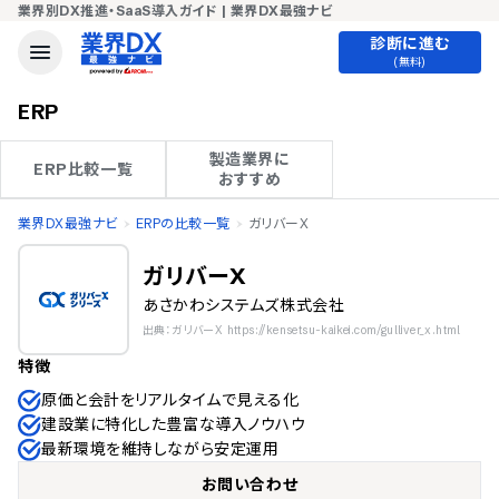
業界別DX推進・SaaS導入ガイド | 業界DX最強ナビ
診断に進む
(無料)
ERP
製造業界に

ERP比較一覧
おすすめ
業界DX最強ナビ
ERPの比較一覧
ガリバーX
ガリバーX
あさかわシステムズ株式会社
出典：ガリバーX https://kensetsu-kaikei.com/gulliver_x.html
特徴
原価と会計をリアルタイムで見える化
建設業に特化した豊富な導入ノウハウ
最新環境を維持しながら安定運用
お問い合わせ