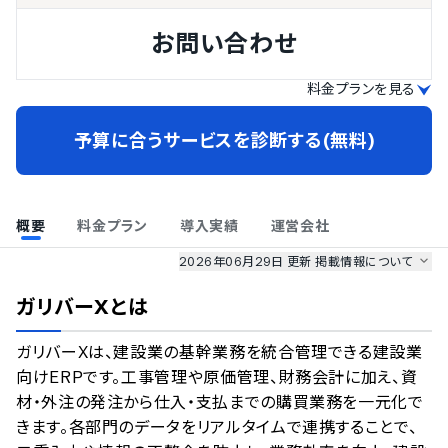
お問い合わせ
料金プランを見る
予算に合うサービスを診断する(無料)
概要
料金プラン
導入実績
運営会社
2026年06月29日 更新
掲載情報について
AI最強ナビ
、
業界DX最強ナビ
、
人事DX最強ナビ
、
ITランキング
ガリバーX
とは
のサービス情報は、
一部
PRONIアイミツSaaS
のサービスデータを参照しています。
ガリバーXは、建設業の基幹業務を統合管理できる建設業
情報更新者：
業界DX最強ナビ
編集部
情報取得元
掲載修正依頼
向けERPです。工事管理や原価管理、財務会計に加え、資
材・外注の発注から仕入・支払までの購買業務を一元化で
きます。各部門のデータをリアルタイムで連携することで、