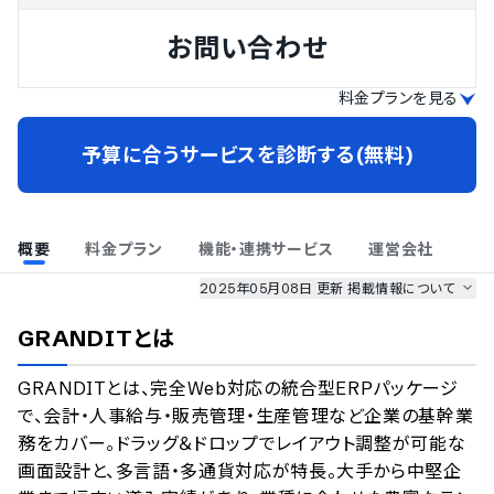
お問い合わせ
料金プランを見る
予算に合うサービスを診断する(無料)
概要
料金プラン
機能・連携サービス
運営会社
2025年05月08日 更新
掲載情報について
AI最強ナビ
、
業界DX最強ナビ
、
人事DX最強ナビ
、
ITランキング
GRANDIT
とは
のサービス情報は、
一部
PRONIアイミツSaaS
のサービスデータを参照しています。
GRANDITとは、完全Web対応の統合型ERPパッケージ
情報更新者：
業界DX最強ナビ
編集部
情報取得元
掲載修正依頼
で、会計・人事給与・販売管理・生産管理など企業の基幹業
務をカバー。ドラッグ＆ドロップでレイアウト調整が可能な
画面設計と、多言語・多通貨対応が特長。大手から中堅企