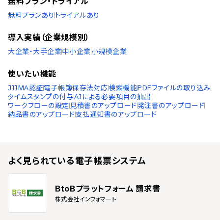
無料プラン・トライアル
無料プランあり
トライアルあり
導入実績（企業規模別）
大企業・大手企業
中小企業
小規模企業
使いたい機能
JIIMA認証
電子帳簿保存法対応
検索機能
PDFファイルの取り込み
タイムスタンプの付与
AIによる必要項目の抽出
ワークフローの設定
見積書のアップロード
発注書のアップロード
納品書のアップロード
支払通知書のアップロード
よく見られている
電子帳票システム
BtoBプラットフォーム 請求書
株式会社インフォマート