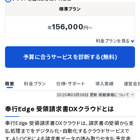
標準プラン
156,000
年
円～
料金プランを見る
予算に合うサービスを診断する(無料)
概要
料金プラン
仕様・サポート
導入実績
運営会
2025年05月08日 更新
掲載情報について
AI最強ナビ
、
業界DX最強ナビ
、
人事DX最強ナビ
、
ITランキング
奉行Edge 受領請求書DXクラウド
とは
のサービス情報は、
一部
PRONIアイミツSaaS
のサービスデータを参照しています。
奉行Edge 受領請求書DXクラウドは、請求書の受領から支
情報更新者：
業界DX最強ナビ
編集部
情報取得元
掲載修正依頼
払処理までをデジタル化・自動化するクラウドサービスで
す。AI-OCRによる請求書データの読み取りや支払予定表