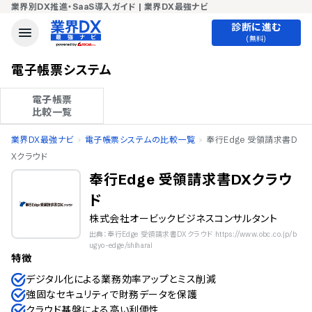
業界別DX推進・SaaS導入ガイド | 業界DX最強ナビ
診断に進む
(無料)
電子帳票システム
電子帳票

比較一覧
業界DX最強ナビ
電子帳票システムの比較一覧
奉行Edge 受領請求書D
Xクラウド
奉行Edge 受領請求書DXクラウ
ド
株式会社オービックビジネスコンサルタント
出典：奉行Edge 受領請求書DXクラウド https://www.obc.co.jp/b
ugyo-edge/shiharai
特徴
デジタル化による業務効率アップとミス削減
強固なセキュリティで財務データを保護
クラウド基盤による高い利便性