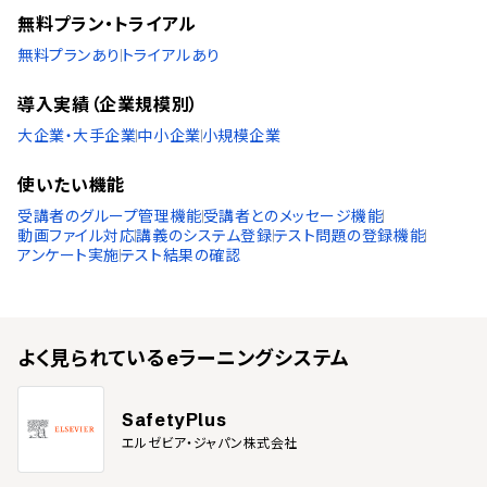
タイ語
無料プラン・トライアル
インドネシア語
ブルガリア語
無料プランあり
トライアルあり
チェコ語
ポーランド語
導入実績（企業規模別）
ベトナム語
大企業・大手企業
中小企業
小規模企業
使いたい機能
受講者のグループ管理機能
受講者とのメッセージ機能
動画ファイル対応
講義のシステム登録
テスト問題の登録機能
アンケート実施
テスト結果の確認
よく見られている
eラーニングシステム
SafetyPlus
エルゼビア・ジャパン株式会社