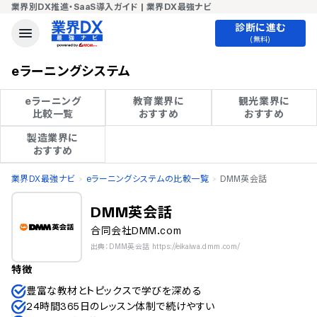
業界別DX推進・SaaS導入ガイド | 業界DX最強ナビ
診断に進む
(無料)
eラーニングシステム
eラーニング

教育業界に

観光業界に

比較一覧
おすすめ
おすすめ
製造業界に

おすすめ
業界DX最強ナビ
eラーニングシステムの比較一覧
DMM英会話
DMM英会話
合同会社DMM.com
出典：DMM英会話 https://eikaiwa.dmm.com/
特徴
豊富な教材とトピックスで学びを深める
24時間365日のレッスン体制で続けやすい