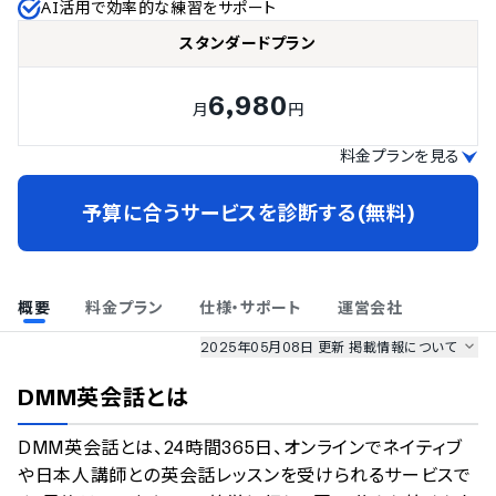
AI活用で効率的な練習をサポート
スタンダードプラン
6,980
月
円
料金プランを見る
予算に合うサービスを診断する(無料)
概要
料金プラン
仕様・サポート
運営会社
2025年05月08日 更新
掲載情報について
AI最強ナビ
、
業界DX最強ナビ
、
人事DX最強ナビ
、
ITランキング
DMM英会話
とは
のサービス情報は、
一部
PRONIアイミツSaaS
のサービスデータを参照しています。
DMM英会話とは、24時間365日、オンラインでネイティブ
情報更新者：
業界DX最強ナビ
編集部
情報取得元
掲載修正依頼
や日本人講師との英会話レッスンを受けられるサービスで