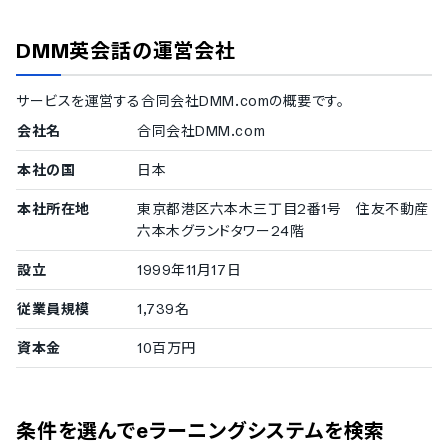
ISMS
Pマーク
DMM英会話
の運営会社
冗長化
通信の暗号化
IP制限
サービスを運営する
合同会社DMM.com
の概要です。
二要素認証・二段階認証
会社名
合同会社DMM.com
シングルサインオン
対応言語
本社の国
日本
中国語
本社所在地
東京都港区六本木三丁目2番1号 住友不動産
デンマーク語
六本木グランドタワー24階
英語
フィンランド語
設立
1999年11月17日
フランス語
ドイツ語
従業員規模
1,739名
イタリア語
資本金
10百万円
韓国語
ノルウェー語
ポルトガル語
ロシア語
条件を選んでeラーニングシステムを検索
スペイン語