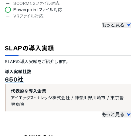
ブルガリア語
SCORM1.2ファイル対応
チェコ語
Powerpointファイル対応
ポーランド語
VRファイル対応
ベトナム語
もっと見る
講義の管理機能
講義のシステム登録
講義コースの公開先設定
SLAP
の導入実績
コース毎の受講条件の設定
集合研修の管理機能
SLAP
の導入実績をご紹介します。
テスト問題の登録機能
アンケート実施
導入実績社数
受講者のレポート提出機能
650社
修了証書の発行
受講者の学習管理機能
代表的な導入企業
アイエックス・ナレッジ株式会社
/
神奈川県川崎市
/
東京警
講義進捗の管理機能
察病院
テスト結果の確認
学習傾向の分析機能
もっと見る
単位数取得の確認機能
大企業の導入実績
受講者のコミュニティ管理機能
従業員数300名以上を大企業としてご紹介しています。