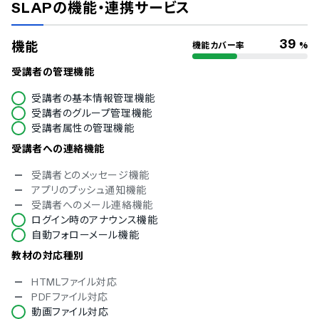
SLAP
の機能・連携サービス
冗長化
通信の暗号化
IP制限
39
機能
機能カバー率
%
二要素認証・二段階認証
シングルサインオン
受講者の管理機能
対応言語
受講者の基本情報管理機能
受講者のグループ管理機能
中国語
受講者属性の管理機能
デンマーク語
英語
受講者への連絡機能
フィンランド語
受講者とのメッセージ機能
フランス語
アプリのプッシュ通知機能
ドイツ語
受講者へのメール連絡機能
イタリア語
ログイン時のアナウンス機能
韓国語
自動フォローメール機能
ノルウェー語
ポルトガル語
教材の対応種別
ロシア語
スペイン語
HTMLファイル対応
タイ語
PDFファイル対応
インドネシア語
動画ファイル対応