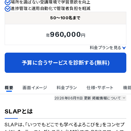
場所を選ばない受講環境で学習意欲を向上
進捗管理と運用自動化で管理者負担を軽減
50～100名まで
960,000
年
円
料金プランを見る
予算に合うサービスを診断する(無料)
概要
画面イメージ
料金プラン
仕様・サポート
機
2026年06月11日 更新
掲載情報について
AI最強ナビ
、
業界DX最強ナビ
、
人事DX最強ナビ
、
ITランキング
SLAP
とは
のサービス情報は、
一部
PRONIアイミツSaaS
のサービスデータを参照しています。
SLAPは、「いつでもどこでも学べるよろこびを」をコンセプ
情報更新者：
業界DX最強ナビ
編集部
情報取得元
掲載修正依頼