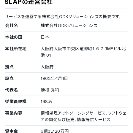
SLAP
の運営会社
受講者用の日記作成機能
1000名以上
受講者間のコミュニティ作成機能
アイエックス・ナレッジ株式会社
/
神奈川県川崎市
/
株式会
受講者間のメッセージ機能
サービスを運営する
株式会社ODKソリューションズ
の概要です。
社東京エネシス
/
宮崎県警察
受講者のプロフィール登録
500〜999名
会社名
株式会社ODKソリューションズ
東京警察病院
その他の機能
本社の国
300〜499名
日本
講義の販売機能
株式会社アクアライン
講義販売時の決済機能
本社所在地
大阪府大阪市中央区道修町1-6-7 JMFビル北
データのCSV出力機能
浜 01
中小企業の導入実績
教材提供の機能
拠点
大阪府
教材作成の機能
従業員数20名〜300名未満の企業を中小企業としてご紹介してい
教材作成の支援
ます。
設立
1963年4月1日
講義の倍速再生機能
50〜99名
講義のライブ配信機能
代表名
勝根 秀和
東菱薬品工業株式会社
受講者ログインページのカスタマイズ機能
受講者問い合わせの管理機能
従業員規模
198名
FAQページの設定
導入実績（企業規模不明）
受講者集中度の採点機能
事業内容
情報処理アウトソーシングサービス、ソフトウェ
受講者なりすまし防止の顔認証機能
従業員数の確認が取れなかった企業をご紹介しています。
アの開発及び販売、情報提供サービス
講義の字幕設定
千葉県庁
資本金
6億3,720万円