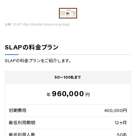
出典：
SLAP https://product.istudy.ne.jp/slap/
SLAP
の料金プラン
SLAP
の料金プランをご紹介します。
50～100名まで
960,000
年
円
初期費用
400,000円
最低利用期間
12ヶ月
最低利用人数
50名