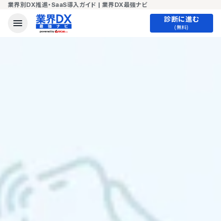
業界別DX推進・SaaS導入ガイド | 業界DX最強ナビ
診断に進む
(無料)