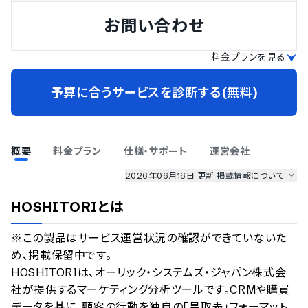
お問い合わせ
料金プランを見る
予算に合うサービスを診断する(無料)
概要
料金プラン
仕様・サポート
運営会社
2026年06月16日 更新
掲載情報について
AI最強ナビ
、
業界DX最強ナビ
、
人事DX最強ナビ
、
ITランキング
HOSHITORI
とは
のサービス情報は、
一部
PRONIアイミツSaaS
のサービスデータを参照しています。
※この製品はサービス運営状況の確認ができていないた
情報更新者：
業界DX最強ナビ
編集部
掲載修正依頼
め、掲載保留中です。

HOSHITORIは、オーリック・システムズ・ジャパン株式会
社が提供するマーケティング分析ツールです。CRMや購買
データを基に、顧客の行動を独自の「星取表」フォーマット