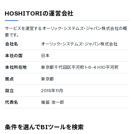
ISMS
Pマーク
HOSHITORI
の運営会社
冗長化
通信の暗号化
IP制限
サービスを運営する
オーリック・システムズ・ジャパン株式会社
の概
二要素認証・二段階認証
要です。
シングルサインオン
会社名
オーリック・システムズ・ジャパン株式会社
対応言語
本社の国
日本
中国語
デンマーク語
本社所在地
東京都千代田区平河町1-6-4 H1O平河町
オランダ語
英語
拠点
東京都
フィンランド語
フランス語
設立
2018年11月
ドイツ語
代表名
幾留 浩一郎
イタリア語
韓国語
ノルウェー語
ポルトガル語
条件を選んでBIツールを検索
ロシア語