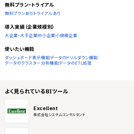
スペイン語
無料プラン・トライアル
スウェーデン語
タイ語
無料プランあり
トライアルあり
アラビア語
インドネシア語
導入実績（企業規模別）
ブルガリア語
大企業・大手企業
中小企業
小規模企業
クロアチア語
チェコ語
使いたい機能
ヘブライ語
ハンガリー語
ダッシュボード表示機能
データのドリルダウン機能
データのクラスター分析機能
データのETL処理
ポーランド語
トルコ語
ベトナム語
よく見られている
BIツール
Excellent
株式会社システムコンサルタント