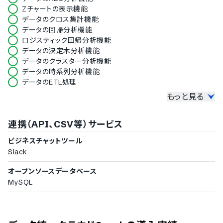
ロシア語
Zチャートの表示機能
スペイン語
データのクロス集計機能
スウェーデン語
データの回帰分析機能
タイ語
ロジスティック回帰分析機能
アラビア語
データの決定木分析機能
インドネシア語
データのクラスター分析機能
ブルガリア語
データの時系列分析機能
クロアチア語
データのETL処理
チェコ語
もっと見る
ファイルのエクスポート機能
ヘブライ語
ハンガリー語
CSV対応
ポーランド語
連携（API、CSV等）サービス
エクセル対応
トルコ語
スプレッドシート対応
ベトナム語
ビジネスチャットツール
PDF対応
Slack
Word対応
PowerPoint対応
オープンソースデータベース
メール連携機能
MySQL
グループウェア連携機能
ブラウザ上での閲覧機能