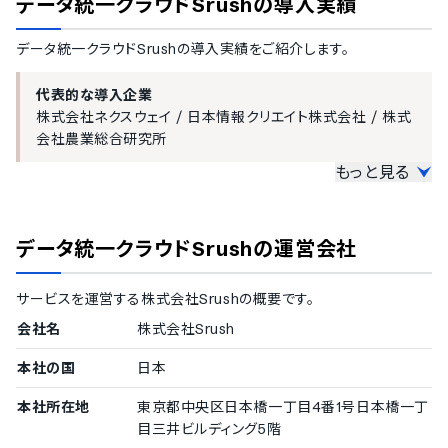
データ統一クラウドSrush
の導入実績
データ統一クラウドSrush
の導入実績をご紹介します。
代表的な導入企業
株式会社ネクスウェイ
/
日本情報クリエイト株式会社
/
株式
会社農業総合研究所
もっと見る
大企業の導入実績
従業員数300名以上を大企業としてご紹介しています。
データ統一クラウドSrush
の運営会社
300〜499名
株式会社ネクスウェイ
/
日本情報クリエイト株式会社
サービスを運営する
株式会社Srush
の概要です。
会社名
株式会社Srush
中小企業の導入実績
従業員数20名〜300名未満の企業を中小企業としてご紹介してい
本社の国
日本
ます。
本社所在地
東京都中央区日本橋一丁目4番1号日本橋一丁
100〜299名
目三井ビルディング5階
株式会社農業総合研究所