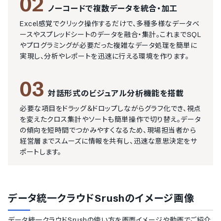
02
ノーコードで複数データを統合・加工
Excel感覚でクリック操作するだけで、多種多様なデータベ
ースやスプレッドシートのデータを融合・集計。これまでSQL
やプログラミングが必要だった複雑なデータ処理を簡単に
実現し、分析やレポートを迅速に行える環境を作ります。
03
対話形式のビジュアル分析機能を搭載
必要な項目をドラッグ＆ドロップしながらグラフ化でき、視点
を変えたクロス集計やソートも簡単操作で切り替え。データ
の傾向を短時間でつかみやすくなるため、現場担当者から
経営層までスムーズに情報を共有し、迅速な意思決定をサ
ポートします。
データ統一クラウドSrush
のイメージ画像
データ統一クラウドSrush
の使い方を画面イメージや動画でご紹介