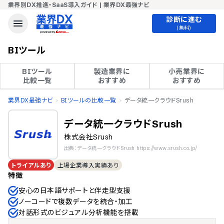
業界別DX推進・SaaS導入ガイド | 業界DX最強ナビ
診断に進む
(無料)
BIツール
BIツール

製造業界に

小売業界に

比較一覧
おすすめ
おすすめ
業界DX最強ナビ
BIツールの比較一覧
データ統一クラウドSrush
データ統一クラウドSrush
株式会社Srush
出典：データ統一クラウドSrush https://www.srush.co.jp/
トライアルあり
上場企業導入実績あり
特徴
安心の日本語サポートと伴走型支援
ノーコードで複数データを統合・加工
対話形式のビジュアル分析機能を搭載