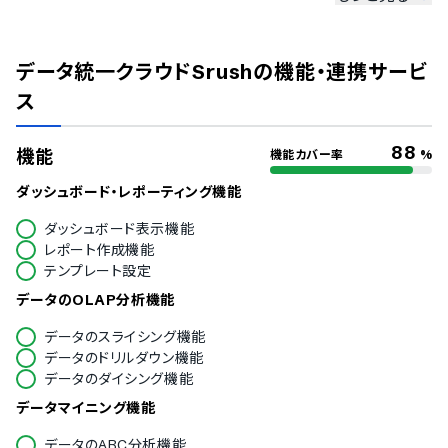
ISMS
Pマーク
データ統一クラウドSrush
の機能・連携サービ
冗長化
通信の暗号化
ス
IP制限
二要素認証・二段階認証
88
機能
機能カバー率
%
シングルサインオン
対応言語
ダッシュボード・レポーティング機能
中国語
ダッシュボード表示機能
デンマーク語
レポート作成機能
オランダ語
テンプレート設定
英語
データのOLAP分析機能
フィンランド語
フランス語
データのスライシング機能
ドイツ語
データのドリルダウン機能
イタリア語
データのダイシング機能
韓国語
データマイニング機能
ノルウェー語
ポルトガル語
データのABC分析機能