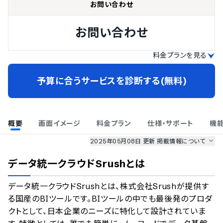
お問い合わせ
お問い合わせ
料金プランを見る
予算に合うサービスを診断する(無料)
概要
画面イメージ
料金プラン
仕様・サポート
機
2025年05月08日 更新
掲載情報について
AI最強ナビ
、
業界DX最強ナビ
、
人事DX最強ナビ
、
ITランキング
データ統一クラウドSrush
とは
のサービス情報は、
一部
PRONIアイミツSaaS
のサービスデータを参照しています。
データ統一クラウドSrushとは、株式会社Srushが提供す
情報更新者：
業界DX最強ナビ
編集部
情報取得元
掲載修正依頼
る国産のBIツールです。BIツールの中でも最後発のプロダ
クトとして、日本企業のニーズに特化して設計されていま