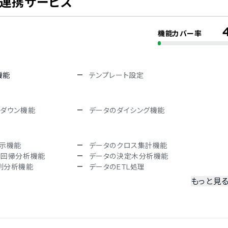
・連携サービス
機能カバー率
オランダ語
フランス語
韓国語
ロシア語
機能
テンプレート設定
語
タイ語
語
ブルガリア語
ヘブライ語
ルダウン機能
データのダイシング機能
トルコ語
表示機能
データのクロス集計機能
ク回帰分析機能
データの決定木分析機能
列分析機能
データのETL処理
もっと見
スプレッドシート対応
PowerPoint対応
ア連携機能
ブラウザ上での閲覧機能