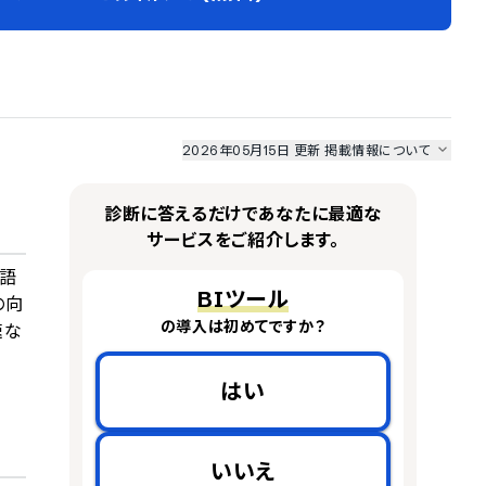
2026年05月15日 更新
掲載情報について
I最強ナビ
、
業界DX最強ナビ
、
人事DX最強ナビ
、
ITランキング
のサービス情報は、
一部
PRONIアイミツSaaS
のサービスデータを参照しています。
診断に答えるだけであなたに最適な
情報更新者：
業界DX最強ナビ
編集部
情報取得元
掲載修正依頼
サービスをご紹介します。
言語
BIツール
の向
の導入は初めてですか？
速な
はい
いいえ