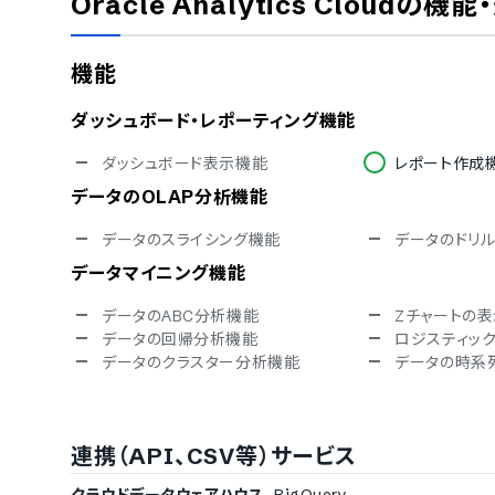
Oracle Analytics Cloud
の機能
シングルサインオン
対応言語
機能
中国語
デンマーク語
英語
フィンランド語
ダッシュボード・レポーティング機能
ドイツ語
イタリア語
ノルウェー語
ポルトガル語
ダッシュボード表示機能
レポート作成
スペイン語
スウェーデン
データのOLAP分析機能
アラビア語
インドネシア
クロアチア語
チェコ語
データのスライシング機能
データのドリ
ハンガリー語
ポーランド語
ベトナム語
データマイニング機能
データのABC分析機能
Zチャートの
データの回帰分析機能
ロジスティッ
データのクラスター分析機能
データの時系
ファイルのエクスポート機能
CSV対応
エクセル対応
連携（API、CSV等）サービス
PDF対応
Word対応
メール連携機能
グループウェ