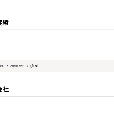
実績
ONT
/
Western Digital
会社