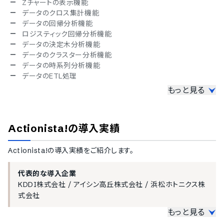
ポルトガル語
Zチャートの表示機能
ロシア語
データのクロス集計機能
スペイン語
データの回帰分析機能
スウェーデン語
ロジスティック回帰分析機能
タイ語
データの決定木分析機能
アラビア語
データのクラスター分析機能
インドネシア語
データの時系列分析機能
ブルガリア語
データのETL処理
クロアチア語
もっと見る
ファイルのエクスポート機能
チェコ語
ヘブライ語
CSV対応
ハンガリー語
エクセル対応
Actionista!
の導入実績
ポーランド語
スプレッドシート対応
トルコ語
PDF対応
ベトナム語
Actionista!
の導入実績をご紹介します。
Word対応
PowerPoint対応
メール連携機能
代表的な導入企業
グループウェア連携機能
KDDI株式会社
/
アイシン高丘株式会社
/
浜松ホトニクス株
ブラウザ上での閲覧機能
式会社
もっと見る