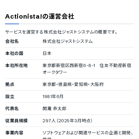
大企業の導入実績
従業員数300名以上を大企業としてご紹介しています。
Actionista!
の運営会社
1000名以上
KDDI株式会社
/
株式会社ソシエ・ワールド
/
アイシン高丘株
サービスを運営する
株式会社ジャストシステム
の概要です。
式会社
/
浜松ホトニクス株式会社
500〜999名
会社名
株式会社ジャストシステム
鳥居薬品株式会社
/
日本電子材料株式会社
本社の国
300〜499名
日本
むさし証券株式会社
/
SDエンターテイメント株式会社
/
株
本社所在地
東京都新宿区西新宿6-8-1 住友不動産新宿
式会社豊通シスコム
オークタワー
拠点
東京都・徳島県・愛知県・大阪府
中小企業の導入実績
従業員数20名〜300名未満の企業を中小企業としてご紹介してい
設立
1981年6月
ます。
代表名
関灘 恭太郎
100〜299名
東和電気株式会社
/
大洋製器工業株式会社
従業員規模
297人（2025年3月時点）
50〜99名
株式会社大勇フリーズ
事業内容
ソフトウェアおよび関連サービスの企画と開発、