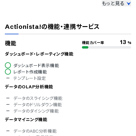
もっと見る
セキュリティ対応
ISMS
Pマーク
Actionista!
の機能・連携サービス
冗長化
通信の暗号化
IP制限
13
機能
機能カバー率
%
二要素認証・二段階認証
シングルサインオン
ダッシュボード・レポーティング機能
対応言語
ダッシュボード表示機能
レポート作成機能
中国語
テンプレート設定
デンマーク語
オランダ語
データのOLAP分析機能
英語
データのスライシング機能
フィンランド語
データのドリルダウン機能
フランス語
データのダイシング機能
ドイツ語
イタリア語
データマイニング機能
韓国語
ノルウェー語
データのABC分析機能