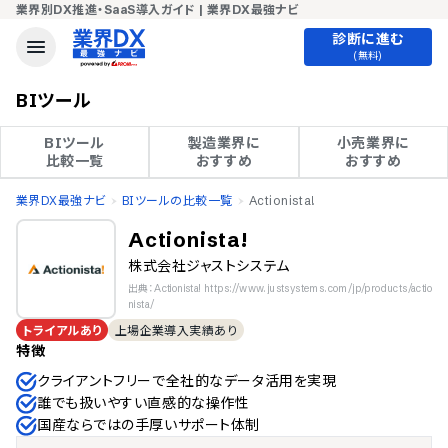
業界別DX推進・SaaS導入ガイド | 業界DX最強ナビ
診断に進む
(無料)
BIツール
BIツール

製造業界に

小売業界に

比較一覧
おすすめ
おすすめ
業界DX最強ナビ
BIツールの比較一覧
Actionista!
Actionista!
株式会社ジャストシステム
出典：Actionista! https://www.justsystems.com/jp/products/actio
nista/
トライアルあり
上場企業導入実績あり
特徴
クライアントフリーで全社的なデータ活用を実現
誰でも扱いやすい直感的な操作性
国産ならではの手厚いサポート体制