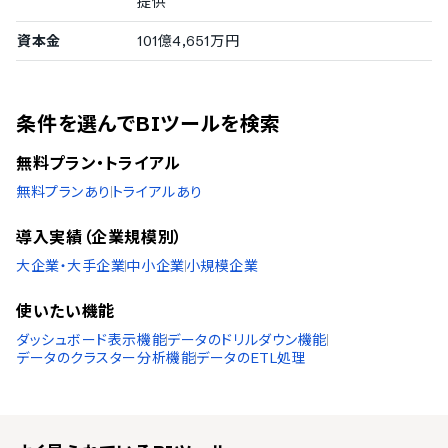
提供
導入実績（企業規模不明）
資本金
101億4,651万円
従業員数の確認が取れなかった企業をご紹介しています。
生活協同組合連合会コープ自然派事業連合
条件を選んでBIツールを検索
無料プラン・トライアル
無料プランあり
トライアルあり
導入実績（企業規模別）
大企業・大手企業
中小企業
小規模企業
使いたい機能
ダッシュボード表示機能
データのドリルダウン機能
データのクラスター分析機能
データのETL処理