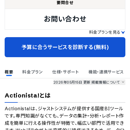
要問合せ
お問い合わせ
料金プランを見る
予算に合うサービスを診断する(無料)
概要
料金プラン
仕様・サポート
機能・連携サービス
2026年05月15日 更新
掲載情報について
AI最強ナビ
、
業界DX最強ナビ
、
人事DX最強ナビ
、
ITランキング
Actionista!
とは
のサービス情報は、
一部
PRONIアイミツSaaS
のサービスデータを参照しています。
Actionista!は、ジャストシステムが提供する国産BIツール
情報更新者：
業界DX最強ナビ
編集部
情報取得元
掲載修正依頼
です。専門知識がなくても、データの集計・分析・レポート作
成を簡単に行える操作性が特徴で、幅広い部門で活用でき