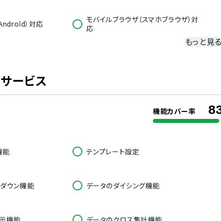
モバイルブラウザ（スマホブラウザ）対
ndroid）対応
応
もっと見
冗長化
二要素認証・二段階認証
携サービス
8
機能カバー率
オランダ語
フランス語
韓国語
ロシア語
機能
テンプレート設定
語
タイ語
語
ブルガリア語
ヘブライ語
ルダウン機能
データのダイシング機能
トルコ語
表示機能
データのクロス集計機能