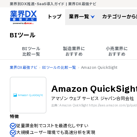
業界別DX推進・SaaS導入ガイド | 業界DX最強ナビ
トップ
業界一覧
カテゴリーから
BIツール
BIツール

製造業界に

小売業界に

比較一覧
おすすめ
おすすめ
業界DX最強ナビ
BIツールの比較一覧
Amazon QuickSight
Amazon QuickSigh
アマゾン ウェブ サービス ジャパン合同会社
出典：Amazon QuickSight https://aws.amazon.com/jp/quick
特徴
従量課金制でコストを最適化しやすい
大規模ユーザー環境でも高速分析を実現