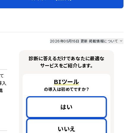
2026年05月15日 更新
掲載情報について
I最強ナビ
、
業界DX最強ナビ
、
人事DX最強ナビ
、
ITランキング
のサービス情報は、
一部
PRONIアイミツSaaS
のサービスデータを参照しています。
診断に答えるだけであなたに最適な
情報更新者：
業界DX最強ナビ
編集部
情報取得元
掲載修正依頼
サービスをご紹介します。
して
BIツール
導入
の導入は初めてですか？
構
はい
いいえ