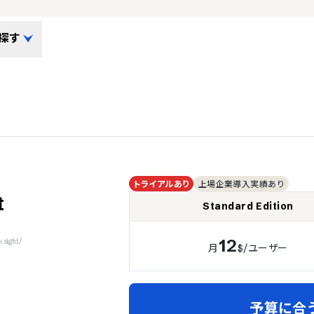
探す
トライアルあり
上場企業導入実績あり
t
Standard Edition
12
sight/
月
$
/ユーザー
予算に合