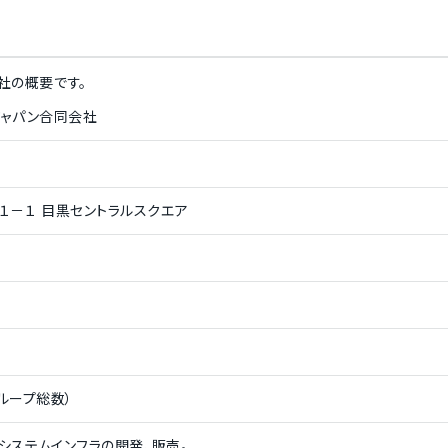
社
の概要です。
ジャパン合同会社
Advanced Media
/
SOOMLA
/
Davinci
/
Green Flag
/
Sound of D
Businessolver
/
JivoChat
/
PopSugar Inc.
/
Mobly
/
Mukuru
１－１ 目黒セントラルスクエア
グループ総数）
、システムインフラの開発、販売。