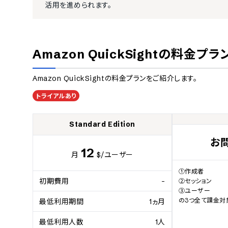
活用を進められます。
Amazon QuickSight
の料金プラ
Amazon QuickSight
の料金プランをご紹介します。
トライアルあり
Standard Edition
お
12
月
$
/ユーザー
①作成者

初期費用
-
②セッション

③ユーザー

の3つ全て課金対
最低利用期間
1ヵ月
最低利用人数
1人