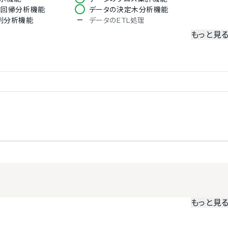
ク回帰分析機能
データの決定木分析機能
列分析機能
データのETL処理
もっと見
スプレッドシート対応
PowerPoint対応
ア連携機能
ブラウザ上での閲覧機能
もっと見