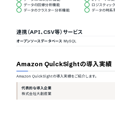
データの回帰分析機能
ロジスティッ
データのクラスター分析機能
データの時系
ファイルのエクスポート機能
CSV対応
エクセル対応
連携（API、CSV等）サービス
PDF対応
Word対応
メール連携機能
グループウェ
オープンソースデータベース
MySQL
Amazon QuickSight
の導入実績
Amazon QuickSight
の導入実績をご紹介します。
代表的な導入企業
株式会社大創産業
大企業の導入実績