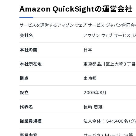
従業員数300名以上を大企業としてご紹介しています。
Amazon QuickSight
の運営会社
1000名以上
株式会社大創産業
/
Siemens AG
サービスを運営する
アマゾン ウェブ サービス ジャパン合同会
会社名
アマゾン ウェブ サービス 
導入実績（企業規模不明）
従業員数の確認が取れなかった企業をご紹介しています。
本社の国
日本
NFL
/
Rio Tinto
/
Volvo Group
/
Autotrader
/
MLB 
ta
/
Princeton TMX
/
SSP
/
Köbu
/
Best Western
/
本社所在地
東京都品川区上大崎３丁目
拠点
東京都
設立
2009年8月
代表名
長崎 忠雄
従業員規模
法人全体 ： 341,400名（
事業内容
サーバやストレージ、DB等