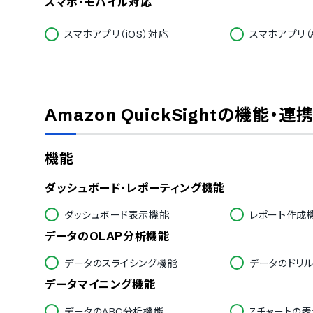
スマホ・モバイル対応
スマホアプリ（iOS）対応
スマホアプリ（A
セキュリティ対応
ISMS
Pマーク
通信の暗号化
IP制限
Amazon QuickSight
の機能・連
シングルサインオン
対応言語
機能
中国語
デンマーク語
英語
フィンランド語
ダッシュボード・レポーティング機能
ドイツ語
イタリア語
ノルウェー語
ポルトガル語
ダッシュボード表示機能
レポート作成
スペイン語
スウェーデン
データのOLAP分析機能
アラビア語
インドネシア
クロアチア語
チェコ語
データのスライシング機能
データのドリ
ハンガリー語
ポーランド語
ベトナム語
データマイニング機能
データのABC分析機能
Zチャートの