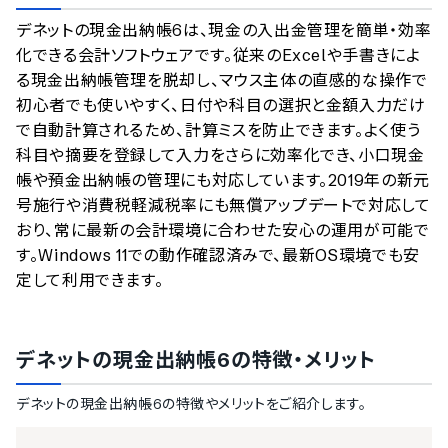
のサービスデータを参照しています。
デネットの現金出納帳6は、現金の入出金管理を簡単・効率
情報更新者：
業界DX最強ナビ
編集部
情報取得元
掲載修正依頼
化できる会計ソフトウェアです。従来のExcelや手書きによ
る現金出納帳管理を脱却し、マウス主体の直感的な操作で
初心者でも使いやすく、日付や科目の選択と金額入力だけ
で自動計算されるため、計算ミスを防止できます。よく使う
科目や摘要を登録して入力をさらに効率化でき、小口現金
帳や預金出納帳の管理にも対応しています。2019年の新元
号施行や消費税軽減税率にも無償アップデートで対応して
おり、常に最新の会計環境に合わせた安心の運用が可能で
す。Windows 11での動作確認済みで、最新OS環境でも安
定して利用できます。
デネットの現金出納帳6
の特徴・メリット
デネットの現金出納帳6
の特徴やメリットをご紹介します。