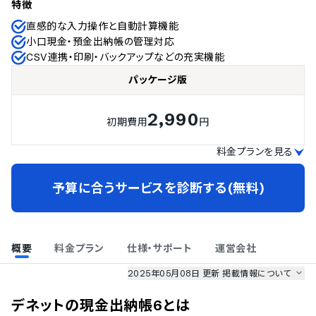
特徴
直感的な入力操作と自動計算機能
小口現金・預金出納帳の管理対応
CSV連携・印刷・バックアップなどの充実機能
パッケージ版
2,990
初期費用
円
料金プランを見る
予算に合うサービスを診断する(無料)
概要
料金プラン
仕様・サポート
運営会社
2025年05月08日 更新
掲載情報について
AI最強ナビ
、
業界DX最強ナビ
、
人事DX最強ナビ
、
ITランキング
デネットの現金出納帳6
とは
のサービス情報は、
一部
PRONIアイミツSaaS