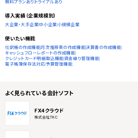
無料プランあり
トライアルあり
アラビア語
インドネシア語
導入実績（企業規模別）
ブルガリア語
チェコ語
大企業・大手企業
中小企業
小規模企業
ヘブライ語
ヒンディー語
使いたい機能
ハンガリー語
仕訳帳の作成機能
月次推移表の作成機能
決算書の作成機能
ポーランド語
キャッシュフローレポートの作成機能
トルコ語
クレジットカード明細取込機能
資金繰り管理機能
ベトナム語
電子帳簿保存法対応
予算管理機能
ミャンマー語
日本語
IT導入補助金
よく見られている
会計ソフト
IT導入補助金対象
FX4クラウド
株式会社TKC