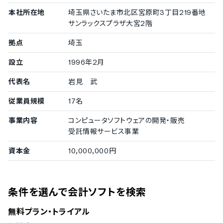
ISO/IEC 27017（クラウドサービスセキュリティ）
本社所在地
埼玉県さいたま市北区宮原町3丁目219番地
操作履歴の自動保存
サンラックスプラザ大宮2階
バックアップ機能
権限管理機能
拠点
埼玉
対応言語
設立
1996年2月
英語
代表名
岩見 武
中国語
デンマーク語
従業員規模
17名
オランダ語
フィンランド語
事業内容
コンピュータソフトウェアの開発・販売
フランス語
受託情報サービス事業
ドイツ語
イタリア語
資本金
10,000,000円
韓国語
ノルウェー語
ポルトガル語
ロシア語
条件を選んで会計ソフトを検索
スペイン語
スウェーデン語
無料プラン・トライアル
タイ語