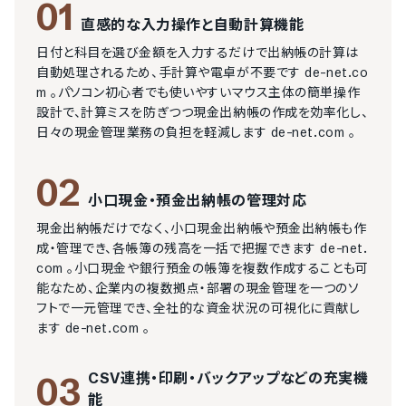
01
直感的な入力操作と自動計算機能
日付と科目を選び金額を入力するだけで出納帳の計算は
自動処理されるため、手計算や電卓が不要です​ de-net.co
m 。パソコン初心者でも使いやすいマウス主体の簡単操作
設計で、計算ミスを防ぎつつ現金出納帳の作成を効率化し、
日々の現金管理業務の負担を軽減します​ de-net.com 。
02
小口現金・預金出納帳の管理対応
現金出納帳だけでなく、小口現金出納帳や預金出納帳も作
成・管理でき、各帳簿の残高を一括で把握できます​ de-net.
com 。小口現金や銀行預金の帳簿を複数作成することも可
能なため、企業内の複数拠点・部署の現金管理を一つのソ
フトで一元管理でき、全社的な資金状況の可視化に貢献し
ます​ de-net.com 。
CSV連携・印刷・バックアップなどの充実機
03
能