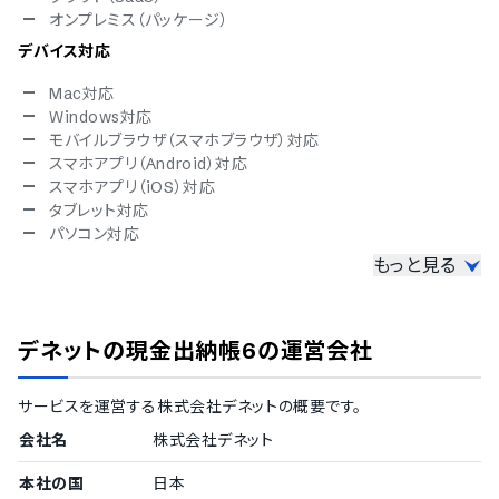
オンプレミス（パッケージ）
デバイス対応
Mac対応
Windows対応
モバイルブラウザ（スマホブラウザ）対応
スマホアプリ（Android）対応
スマホアプリ（iOS）対応
タブレット対応
パソコン対応
もっと見る
セキュリティ対応
ISMS
Pマーク
デネットの現金出納帳6
の運営会社
冗長化
通信の暗号化
IP制限
サービスを運営する
株式会社デネット
の概要です。
二要素認証・二段階認証
会社名
株式会社デネット
シングルサインオン
TRUSTe
本社の国
日本
ISO 9001（品質マネジメント）