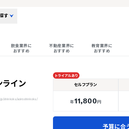
探す
飲食業界に

不動産業界に

教育業界に

おすすめ
おすすめ
おすすめ
トライアルあり
ンライン
セルフプラン
11,800
hinkoku/aoiroshinkoku/
年
円
予算に合