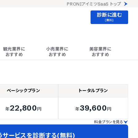
PRONIアイミツSaaS トップ
診断に進む
(無料)
観光業界に

小売業界に

美容業界に

おすすめ
おすすめ
おすすめ
ベーシックプラン
トータルプラン
22,800
39,600
年
円
年
円
料金プランを見る
うサービスを診断する(無料)