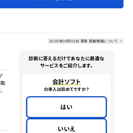
2026年08月03日 更新
掲載情報について
I最強ナビ
、
業界DX最強ナビ
、
人事DX最強ナビ
、
ITランキング
のサービス情報は、
一部
PRONIアイミツSaaS
のサービスデータを参照しています。
診断に答えるだけであなたに最適な
情報更新者：
業界DX最強ナビ
編集部
情報取得元
掲載修正依頼
サービスをご紹介します。
が
会計ソフト
の取
の導入は初めてですか？
、
はい
いいえ