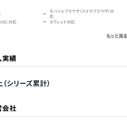
モバイルブラウザ（スマホブラウザ）対
応
応
iOS）対応
タブレット対応
もっと見
冗長化
二要素認証・二段階認証
入実績
ISO 9001（品質マネジメント）
動保存
バックアップ機能
上（シリーズ累計）
デンマーク語
フランス語
営会社
韓国語
ロシア語
語
タイ語
語
ブルガリア語