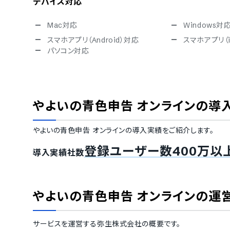
デバイス対応
Mac対応
Windows対
スマホアプリ（Android）対応
スマホアプリ（
パソコン対応
セキュリティ対応
ISMS
Pマーク
通信の暗号化
IP制限
やよいの青色申告 オンライン
の導
シングルサインオン
TRUSTe
ISO/IEC 27017（クラウドサービスセ
操作履歴の自
キュリティ）
やよいの青色申告 オンライン
の導入実績をご紹介します。
権限管理機能
登録ユーザー数400万以
対応言語
導入実績社数
英語
中国語
オランダ語
フィンランド語
やよいの青色申告 オンライン
の運
ドイツ語
イタリア語
ノルウェー語
ポルトガル語
スペイン語
スウェーデン
サービスを運営する
弥生株式会社
の概要です。
アラビア語
インドネシア