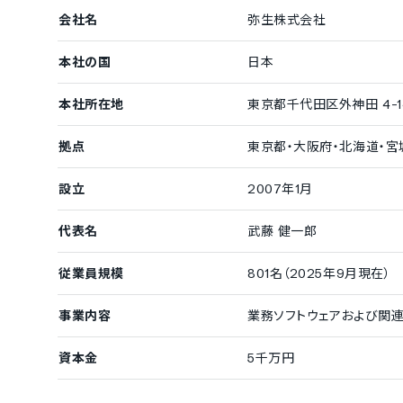
チェコ語
ヘブライ語
会社名
弥生株式会社
ハンガリー語
ポーランド語
ベトナム語
ミャンマー語
本社の国
日本
IT導入補助金
本社所在地
東京都千代田区外神田 4-14-
IT導入補助金対象
拠点
東京都・大阪府・北海道・宮
設立
2007年1月
代表名
武藤 健一郎
従業員規模
801名（2025年9月現在）
事業内容
業務ソフトウェアおよび関連
資本金
5千万円