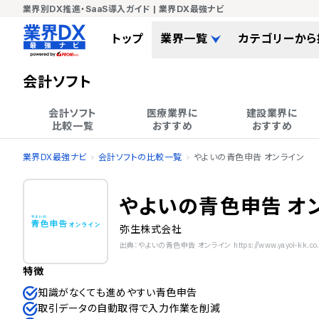
業界別DX推進・SaaS導入ガイド | 業界DX最強ナビ
トップ
業界一覧
カテゴリーから
会計ソフト
会計ソフト

医療業界に

建設業界に

比較一覧
おすすめ
おすすめ
業界DX最強ナビ
会計ソフトの比較一覧
やよいの青色申告 オンライン
やよいの青色申告 オ
弥生株式会社
出典：やよいの青色申告 オンライン https://www.yayoi-kk.co.jp/s
特徴
知識がなくても進めやすい青色申告
取引データの自動取得で入力作業を削減