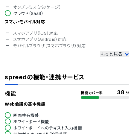
オンプレミス（パッケージ）
クラウド（SaaS）
スマホ・モバイル対応
スマホアプリ（iOS）対応
スマホアプリ（Android）対応
モバイルブラウザ（スマホブラウザ）対応
もっと見る
セキュリティ対応
ISMS
Pマーク
spreed
の機能・連携サービス
冗長化
通信の暗号化
エンドツーエンドの暗号化
38
機能
機能カバー率
%
IP制限
二要素認証・二段階認証
Web会議の基本機能
シングルサインオン
画面共有機能
会議室パスワード設定
ホワイトボード機能
通信ログの保存
ホワイトボードへのテキスト入力機能
レコーディングの許可