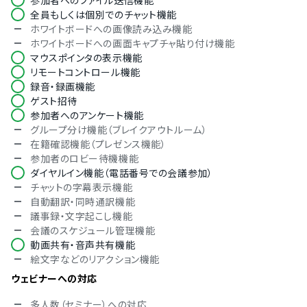
参加者へのファイル送信機能
レコーディングのアクセス
全員もしくは個別でのチャット機能
対応言語
ホワイトボードへの画像読み込み機能
ホワイトボードへの画面キャプチャ貼り付け機能
中国語
マウスポインタの表示機能
英語
リモートコントロール機能
フランス語
録音・録画機能
ドイツ語
ゲスト招待
イタリア語
参加者へのアンケート機能
韓国語
グループ分け機能（ブレイクアウトルーム）
ポルトガル語
在籍確認機能（プレゼンス機能）
ロシア語
参加者のロビー待機機能
スペイン語
ダイヤルイン機能（電話番号での会議参加）
デンマーク語
チャットの字幕表示機能
オランダ語
自動翻訳・同時通訳機能
フィンランド語
議事録・文字起こし機能
ハンガリー語
会議のスケジュール管理機能
インドネシア語
動画共有・音声共有機能
ノルウェー語
絵文字などのリアクション機能
ポーランド語
タイ語
ウェビナーへの対応
トルコ語
多人数（セミナー）への対応
アラビア語