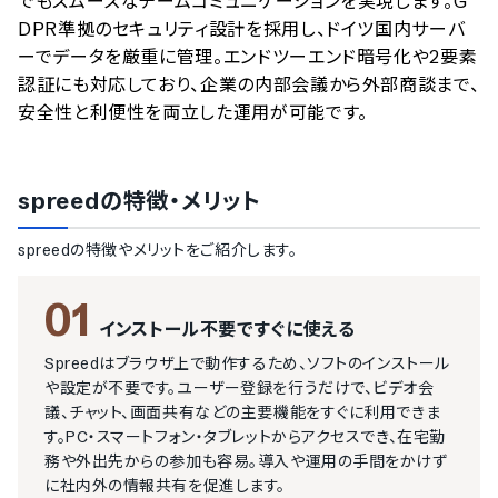
でもスムーズなチームコミュニケーションを実現します。G
DPR準拠のセキュリティ設計を採用し、ドイツ国内サーバ
ーでデータを厳重に管理。エンドツーエンド暗号化や2要素
認証にも対応しており、企業の内部会議から外部商談まで、
安全性と利便性を両立した運用が可能です。
spreed
の特徴・メリット
spreed
の特徴やメリットをご紹介します。
01
インストール不要ですぐに使える
Spreedはブラウザ上で動作するため、ソフトのインストール
や設定が不要です。ユーザー登録を行うだけで、ビデオ会
議、チャット、画面共有などの主要機能をすぐに利用できま
す。PC・スマートフォン・タブレットからアクセスでき、在宅勤
務や外出先からの参加も容易。導入や運用の手間をかけず
に社内外の情報共有を促進します。