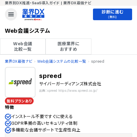
業界別DX推進・SaaS導入ガイド | 業界DX最強ナビ
診断に進む
(無料)
Web会議システム
Web会議

医療業界に

比較一覧
おすすめ
業界DX最強ナビ
Web会議システムの比較一覧
spreed
spreed
サイバーガーディアンズ株式会社
出典：spreed https://www.spreed.co.jp/
無料プランあり
特徴
インストール不要ですぐに使える
GDPR準拠の高いセキュリティ体制
多機能な会議サポートで生産性向上