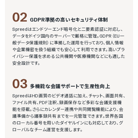
02
GDPR準拠の高いセキュリティ体制
Spreedはエンドツーエンド暗号化と二要素認証に対応し、
データをドイツ国内のサーバーで厳格に管理。GDPR（EU一
般データ保護規則）に準拠した運用を行っており、個人情報
や企業機密を扱う組織でも安心して利用できます。高いプラ
イバシー保護を求める公共機関や医療機関などにも適した
安全設計です。
03
多機能な会議サポートで生産性向上
SpreedはHD画質のビデオ通話に加え、チャット、画面共有、
ファイル共有、PDF注釈、録画保存など多彩な会議支援機
能を搭載。さらにカレンダー連携や共同閲覧機能により、会
議準備から議事録共有までを一元管理できます。世界各国
のローカル番号を用いたダイヤルインにも対応しており、グ
ローバルなチーム運営を支援します。