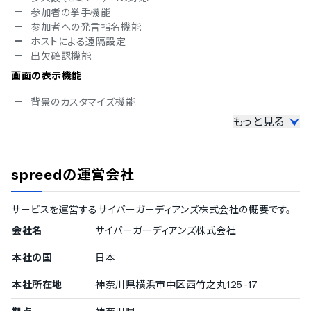
参加者の挙手機能
ヒンディー語
参加者への発言指名機能
スウェーデン語
ホストによる遠隔設定
ブルガリア語
出欠確認機能
クロアチア語
ヘブライ語
画面の表示機能
ベトナム語
背景のカスタマイズ機能
もっと見る
設定や運用管理機能
エコー除去機能（エコーキャンセラ）
ノイズリダクション機能
spreed
の運営会社
登録ユーザーや会議室の管理機能
利用状況のレポート作成機能
サービスを運営する
サイバーガーディアンズ株式会社
の概要です。
会社名
サイバーガーディアンズ株式会社
本社の国
日本
本社所在地
神奈川県横浜市中区西竹之丸125-17