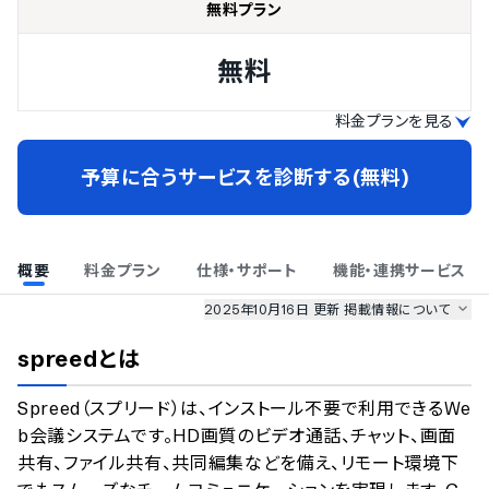
無料プラン
無料
料金プランを見る
予算に合うサービスを診断する(無料)
概要
料金プラン
仕様・サポート
機能・連携サービス
2025年10月16日 更新
掲載情報について
AI最強ナビ
、
業界DX最強ナビ
、
人事DX最強ナビ
、
ITランキング
spreed
とは
のサービス情報は、
一部
PRONIアイミツSaaS
のサービスデータを参照しています。
Spreed（スプリード）は、インストール不要で利用できるWe
情報更新者：
業界DX最強ナビ
編集部
情報取得元
掲載修正依頼
b会議システムです。HD画質のビデオ通話、チャット、画面
共有、ファイル共有、共同編集などを備え、リモート環境下