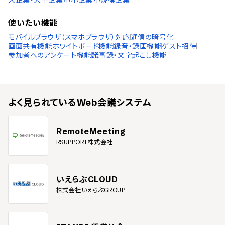
大企業・大手企業
中小企業
小規模企業
使いたい機能
モバイルブラウザ（スマホブラウザ）対応
通信の暗号化
画面共有機能
ホワイトボード機能
録音・録画機能
ゲスト招待
参加者へのアンケート機能
議事録・文字起こし機能
よく見られている
Web会議システム
RemoteMeeting
RSUPPORT株式会社
いえらぶCLOUD
株式会社いえらぶGROUP