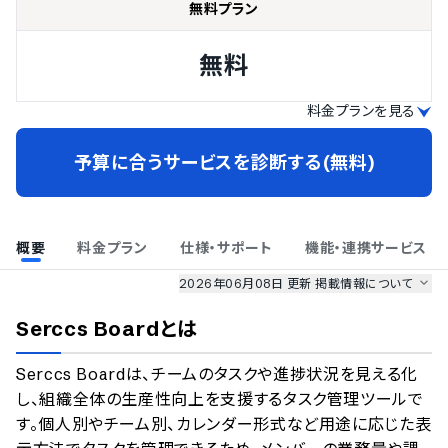
無料プラン
無料
料金プランを見る
予算に合うサービスを診断する(無料)
概要
料金プラン
仕様・サポート
機能・連携サービス
2026年06月08日 更新
掲載情報について
AI最強ナビ
、
業界DX最強ナビ
、
人事DX最強ナビ
、
ITランキング
Serccs Board
とは
のサービス情報は、
一部
PRONIアイミツSaaS
のサービスデータを参照しています。
Serccs Boardは、チームのタスクや進捗状況を見える化
情報更新者：
業界DX最強ナビ
編集部
情報取得元
掲載修正依頼
し、組織全体の生産性向上を支援するタスク管理ツールで
す。個人別やチーム別、カレンダー形式など用途に応じた表