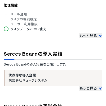
管理機能
メール通知
タスクの権限設定
ユーザー利用権限
タスクデータのCSV出力
もっと見る
表示形式
リスト形式でのタスク表示
ボード形式でのタスク表示
Serccs Board
の導入実績
カレンダー形式でのタスク表示
タイムライン形式でのタスク表示
Serccs Board
の導入実績をご紹介します。
代表的な導入企業
株式会社キューブシステム
もっと見る
大企業の導入実績
従業員数300名以上を大企業としてご紹介しています。