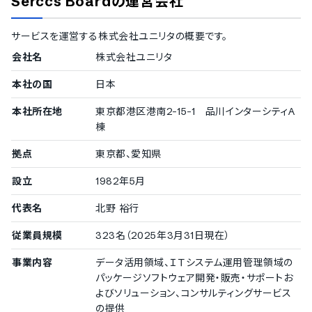
Serccs Board
の運営会社
500〜999名
株式会社キューブシステム
サービスを運営する
株式会社ユニリタ
の概要です。
会社名
株式会社ユニリタ
本社の国
日本
本社所在地
東京都港区港南2-15-1 品川インターシティA
棟
拠点
東京都、愛知県
設立
1982年5月
代表名
北野 裕行
従業員規模
323名（2025年3月31日現在）
事業内容
データ活用領域、ＩＴシステム運用管理領域の
パッケージソフトウェア開発・販売・サポートお
よびソリューション、コンサルティングサービス
の提供