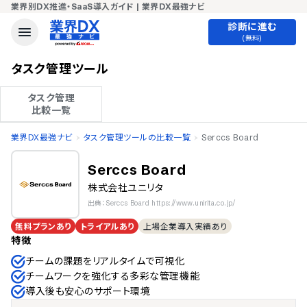
業界別DX推進・SaaS導入ガイド | 業界DX最強ナビ
診断に進む
(無料)
タスク管理ツール
タスク管理

比較一覧
業界DX最強ナビ
タスク管理ツールの比較一覧
Serccs Board
Serccs Board
株式会社ユニリタ
出典：Serccs Board https://www.unirita.co.jp/
無料プランあり
トライアルあり
上場企業導入実績あり
特徴
チームの課題をリアルタイムで可視化
チームワークを強化する多彩な管理機能
導入後も安心のサポート環境