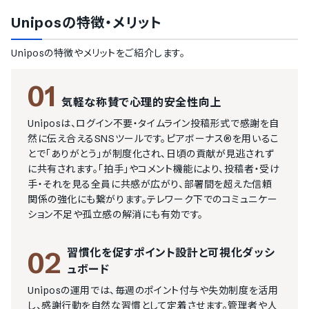
Unipos
の特徴・メリット
Unipos
の特徴やメリットをご紹介します。
01
気軽な称賛で心理的安全性向上
Uniposは、ログイン不要・タイムライン投稿形式で感謝を自
然に伝え合えるSNSツールです。ピアボーナス®を用いるこ
とで「ありがとう」が制度化され、日頃の貢献が見逃されず
に共有されます。「拍手」やコメント機能により、投稿者・受け
手・それを見る全員に共感が広がり、部署間を超えた信頼
関係の強化にも繋がります。テレワーク下でのコミュニケー
ション不足や孤立感の解消にも有効です。
習慣化を促すポイント設計と可視化ダッシ
02
ュボード
Uniposの運用では、毎週のポイント付与や失効制度を活用
し、感謝行動を自然な習慣として定着させます。管理者や人