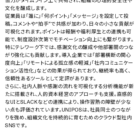
協力がタイムライン上で共有され、組織の心理的安全性や
文化を醸成します。

従業員は「誰に」「何ポイント」「メッセージ」を設定して投
稿。コメントや“拍手”で共感が加わり、日々の小さな貢献が
可視化されます。ポイントは報酬や福利厚生との連携も可
能で、制度設計次第でモチベーション向上にも繋がります。

特にテレワーク下では、感謝文化の醸成や他部署間のつな
がり強化にも貢献します。導入企業では「部署横断の関心
度向上」「リモートによる孤立感の軽減」「社内コミュニケー
ション活性化」などの効果が得られており、継続率も高く、
信頼性あるツールとして定評があります。

さらに、社内人脈や感謝の流れを可視化する分析機能が新
たに搭載され、人的資本経営のアプローチも支援。直感的
なUIとSLACKなどの連携により、操作習熟の障壁が少な
い点も評価されています。UNIPOSは、社員同士のつなが
りを強め、組織文化を持続的に育むためのクラウド型社内
SNSです。