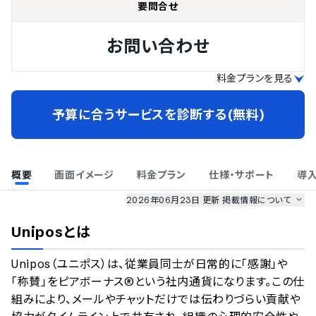
要問合せ
お問い合わせ
料金プランを見る
予算に合うサービスを診断する(無料)
概要
画面イメージ
料金プラン
仕様・サポート
導
2026年06月23日 更新
掲載情報について
AI最強ナビ
、
業界DX最強ナビ
、
人事DX最強ナビ
、
ITランキング
Unipos
とは
のサービス情報は、
一部
PRONIアイミツSaaS
のサービスデータを参照しています。
Unipos（ユニポス）は、従業員同士が日常的に「感謝」や
情報更新者：
業界DX最強ナビ
編集部
情報取得元
掲載修正依頼
「称賛」をピアボーナス®という社内通貨になります。この仕
組みにより、メールやチャットだけでは伝わりづらい貢献や