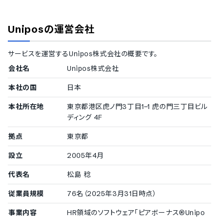
大企業の導入実績
を意識しています。
従業員数300名以上を大企業としてご紹介しています。
Unipos
の運営会社
1000名以上
株式会社明電舎
/
三菱電機株式会社
/
信金中央金庫
/
GM
サービスを運営する
Unipos株式会社
の概要です。
Oインターネット株式会社
/
旭化成株式会社
/
三井住友ファ
イナンス＆リース株式会社
/
株式会社関西みらい銀行
/
アー
会社名
Unipos株式会社
ス製薬株式会社
本社の国
500〜999名
日本
株式会社ルミネ
/
富士製薬工業株式会社
/
株式会社アイル
本社所在地
東京都港区虎ノ門3丁目1−1 虎の門三丁目ビル
/
TISシステムサービス株式会社
ディング 4F
拠点
東京都
中小企業の導入実績
従業員数20名〜300名未満の企業を中小企業としてご紹介してい
設立
2005年4月
ます。
代表名
松島 稔
100〜299名
グッドライフサーラ関東株式会社
/
コトヒラ工業株式会社
従業員規模
76名（2025年3月31日時点）
事業内容
HR領域のソフトウェア「ピアボーナス®︎Unipo