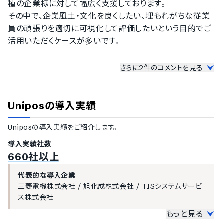
種の企業様に対して幅広く支援しております。

その中で、企業風土・文化を良くしたい、埋もれがちな従業
員の頑張りを適切に可視化して評価したいという目的でご
活用いただくケースが多いです。
—
利用者から特に嬉しかった声や、印象に残った評価
さらに
2
件のコメントを見る
はありますか？
「営業部門などの定量的で成果がわかりやすい職種の方だ
けでなく、裏方にあたる職種の人たちにスポットライトが当
Unipos
の導入実績
たり働きがいの向上につながっている。さらに職種間での
感謝のやり取り等も増えて組織の一体感が増している。」と
Unipos
の導入実績をご紹介します。
の声をいただき、エンゲージメントと組織の一体感の向上
導入実績社数
を実感いただけたのが印象的でした。
660社以上
—
導入後のサポート体制や運用支援で、特に意識して
代表的な導入企業
いる点はありますか？
三菱電機株式会社
/
旭化成株式会社
/
TISシステムサービ
ス株式会社
プロダクトの利用浸透をゴールにするのではなく、顧客の
もっと見る
課題解決や理想状態の達成をゴールとしたサポート・伴走