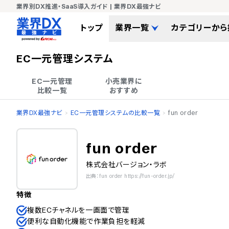
業界別DX推進・SaaS導入ガイド | 業界DX最強ナビ
トップ
業界一覧
カテゴリーから
EC一元管理システム
EC一元管理

小売業界に

比較一覧
おすすめ
業界DX最強ナビ
EC一元管理システムの比較一覧
fun order
fun order
株式会社バージョン・ラボ
出典：fun order https://fun-order.jp/
特徴
複数ECチャネルを一画面で管理
便利な自動化機能で作業負担を軽減