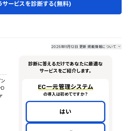
うサービスを診断する(無料)
2025年11月12日 更新
掲載情報について
I最強ナビ
、
業界DX最強ナビ
、
人事DX最強ナビ
、
ITランキング
のサービス情報は、
一部
PRONIアイミツSaaS
のサービスデータを参照しています。
診断に答えるだけであなたに最適な
情報更新者：
業界DX最強ナビ
編集部
情報取得元
掲載修正依頼
サービスをご紹介します。
ピン
EC一元管理システム
やD
の導入は初めてですか？
ャ
はい