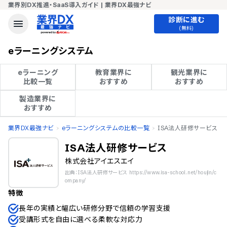
業界別DX推進・SaaS導入ガイド | 業界DX最強ナビ
診断に進む
(無料)
eラーニングシステム
eラーニング

教育業界に

観光業界に

比較一覧
おすすめ
おすすめ
製造業界に

おすすめ
業界DX最強ナビ
eラーニングシステムの比較一覧
ISA法人研修サービス
ISA法人研修サービス
株式会社アイエスエイ
出典：ISA法人研修サービス https://www.isa-school.net/houjin/c
ompany/
特徴
長年の実績と幅広い研修分野で信頼の学習支援
受講形式を自由に選べる柔軟な対応力