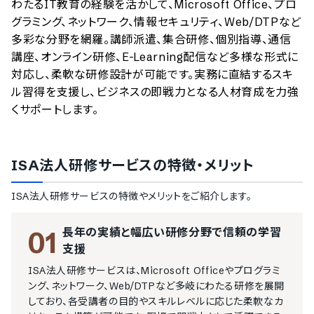
わたるIT教育の経験を活かして、Microsoft Office、プロ
グラミング、ネットワーク、情報セキュリティ、Web/DTPなど
多彩な分野を網羅。講師派遣、集合研修、個別指導、通信
講座、オンライン研修、E-Learning配信など多様な形式に
対応し、柔軟な研修設計が可能です。実務に直結するスキ
ル習得を支援し、ビジネスの即戦力となる人材育成を力強
くサポートします。
ISA法人研修サービス
の特徴・メリット
ISA法人研修サービス
の特徴やメリットをご紹介します。
長年の実績と幅広い研修分野で信頼の学習
01
支援
ISA法人研修サービスは、Microsoft Officeやプログラミ
ング、ネットワーク、Web/DTPなど多岐にわたる研修を展開
しており、各受講者の目的やスキルレベルに応じた柔軟なカ