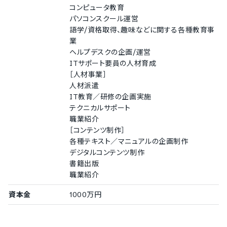
スペイン語
コンピュータ教育
タイ語
パソコンスクール運営
インドネシア語
語学/資格取得、趣味などに関する各種教育事
ブルガリア語
業
チェコ語
ヘルプデスクの企画/運営
ポーランド語
ITサポート要員の人材育成
ベトナム語
［人材事業］
人材派遣
IT教育／研修の企画実施
テクニカルサポート
職業紹介
［コンテンツ制作］
各種テキスト／マニュアルの企画制作
デジタルコンテンツ制作
書籍出版
職業紹介
資本金
1000万円