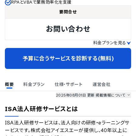
RPAとVBAで業務効率化を支援
要問合せ
お問い合わせ
料金プランを見る
予算に合うサービスを診断する(無料)
概要
料金プラン
仕様・サポート
運営会社
2025年08月01日 更新
掲載情報について
AI最強ナビ
、
業界DX最強ナビ
、
人事DX最強ナビ
、
ITランキング
ISA法人研修サービス
とは
のサービス情報は、
一部
PRONIアイミツSaaS
のサービスデータを参照しています。
ISA法人研修サービスは、法人向けの研修・eラーニングサ
情報更新者：
業界DX最強ナビ
編集部
情報取得元
掲載修正依頼
ービスです。株式会社アイエスエーが提供し、40年以上に