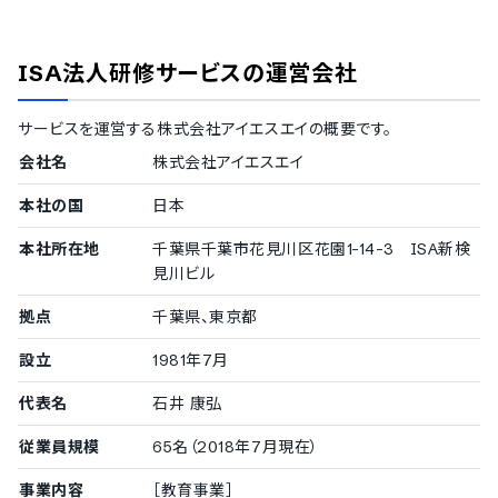
ISMS
Pマーク
ISA法人研修サービス
の運営会社
冗長化
通信の暗号化
IP制限
サービスを運営する
株式会社アイエスエイ
の概要です。
二要素認証・二段階認証
会社名
株式会社アイエスエイ
シングルサインオン
対応言語
本社の国
日本
中国語
本社所在地
千葉県千葉市花見川区花園1-14-3 ISA新検
デンマーク語
見川ビル
英語
フィンランド語
拠点
千葉県、東京都
フランス語
ドイツ語
設立
1981年7月
イタリア語
代表名
石井 康弘
韓国語
ノルウェー語
従業員規模
65名（2018年7月現在）
ポルトガル語
ロシア語
事業内容
［教育事業］