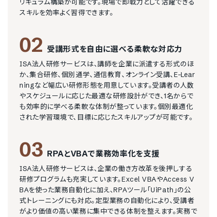
リキュラム構築が可能です。現場で即戦力として活躍できる
スキルを効率よく習得できます。
02
受講形式を自由に選べる柔軟な対応力
ISA法人研修サービスは、講師を企業に派遣する形式のほ
か、集合研修、個別通学、通信教育、オンライン受講、E-Lear
ningなど幅広い研修形態を用意しています。受講者の人数
やスケジュールに応じた最適な研修設計ができ、1名からで
も効率的に学べる柔軟な体制が整っています。個別最適化
された学習環境で、目標に応じたスキルアップが可能です。
03
RPAとVBAで業務効率化を支援
ISA法人研修サービスは、企業の働き方改革を後押しする
研修プログラムも充実しています。Excel VBAやAccess V
BAを使った業務自動化に加え、RPAツール「UiPath」の公
式トレーニングにも対応。定型業務の自動化により、受講者
がより価値の高い業務に集中できる体制を整えます。実務で