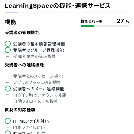
Pマーク
LearningSpace
の機能・連携サービス
冗長化
通信の暗号化
IP制限
27
機能
機能カバー率
%
二要素認証・二段階認証
シングルサインオン
受講者の管理機能
対応言語
受講者の基本情報管理機能
受講者のグループ管理機能
中国語
受講者属性の管理機能
デンマーク語
英語
受講者への連絡機能
フィンランド語
受講者とのメッセージ機能
フランス語
アプリのプッシュ通知機能
ドイツ語
受講者へのメール連絡機能
イタリア語
ログイン時のアナウンス機能
韓国語
自動フォローメール機能
ノルウェー語
ポルトガル語
教材の対応種別
ロシア語
スペイン語
HTMLファイル対応
タイ語
PDFファイル対応
インドネシア語
動画ファイル対応