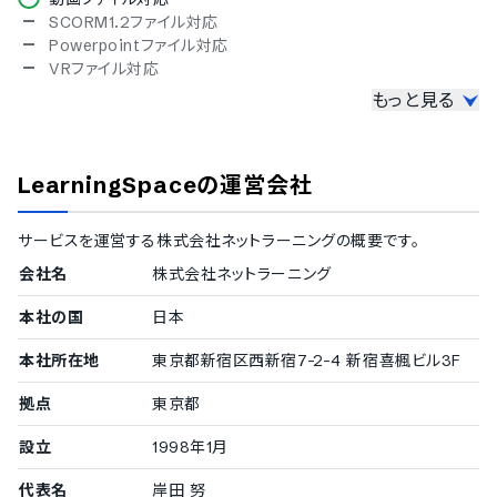
ブルガリア語
SCORM1.2ファイル対応
チェコ語
Powerpointファイル対応
ポーランド語
VRファイル対応
ベトナム語
もっと見る
講義の管理機能
講義のシステム登録
講義コースの公開先設定
LearningSpace
の運営会社
コース毎の受講条件の設定
集合研修の管理機能
テスト問題の登録機能
サービスを運営する
株式会社ネットラーニング
の概要です。
アンケート実施
会社名
株式会社ネットラーニング
受講者のレポート提出機能
修了証書の発行
本社の国
日本
受講者の学習管理機能
本社所在地
東京都新宿区西新宿7-2-4 新宿喜楓ビル3F
講義進捗の管理機能
テスト結果の確認
拠点
東京都
学習傾向の分析機能
設立
1998年1月
単位数取得の確認機能
受講者のコミュニティ管理機能
代表名
岸田 努