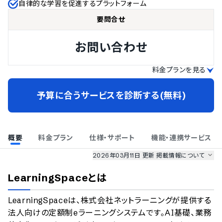
自律的な学習を促進するプラットフォーム
要問合せ
お問い合わせ
料金プランを見る
予算に合うサービスを診断する(無料)
概要
料金プラン
仕様・サポート
機能・連携サービス
2026年03月11日 更新
掲載情報について
AI最強ナビ
、
業界DX最強ナビ
、
人事DX最強ナビ
、
ITランキング
LearningSpace
とは
のサービス情報は、
一部
PRONIアイミツSaaS
のサービスデータを参照しています。
LearningSpaceは、株式会社ネットラーニングが提供する
情報更新者：
業界DX最強ナビ
編集部
情報取得元
掲載修正依頼
法人向けの定額制eラーニングシステムです。AI基礎、業務