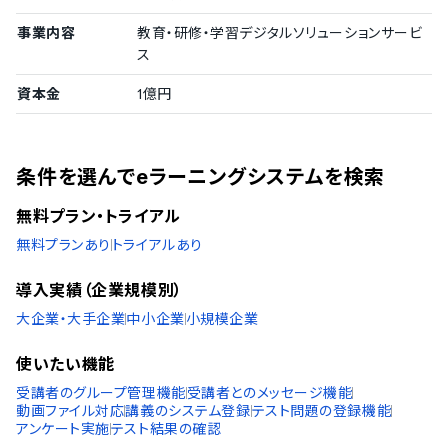
受講者用の日記作成機能
事業内容
教育・研修・学習デジタルソリューションサービ
受講者間のコミュニティ作成機能
ス
受講者間のメッセージ機能
受講者のプロフィール登録
資本金
1億円
その他の機能
講義の販売機能
講義販売時の決済機能
条件を選んでeラーニングシステムを検索
データのCSV出力機能
教材提供の機能
無料プラン・トライアル
教材作成の機能
無料プランあり
トライアルあり
教材作成の支援
講義の倍速再生機能
導入実績（企業規模別）
講義のライブ配信機能
受講者ログインページのカスタマイズ機能
大企業・大手企業
中小企業
小規模企業
受講者問い合わせの管理機能
FAQページの設定
使いたい機能
受講者集中度の採点機能
受講者のグループ管理機能
受講者とのメッセージ機能
受講者なりすまし防止の顔認証機能
動画ファイル対応
講義のシステム登録
テスト問題の登録機能
講義の字幕設定
アンケート実施
テスト結果の確認