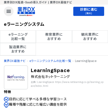
業界別DX推進・SaaS導入ガイド | 業界DX最強ナビ
診断に進む
(無料)
eラーニングシステム
eラーニング

教育業界に

観光業界に

比較一覧
おすすめ
おすすめ
製造業界に

おすすめ
業界DX最強ナビ
eラーニングシステムの比較一覧
LearningSpace
LearningSpace
株式会社ネットラーニング
出典：LearningSpace https://www.netlearning.co.jp/learning_sp
ace/index.html
特徴
目的に応じて学べる多様な学習コース
職種や階層に応じた幅広い講座を提供