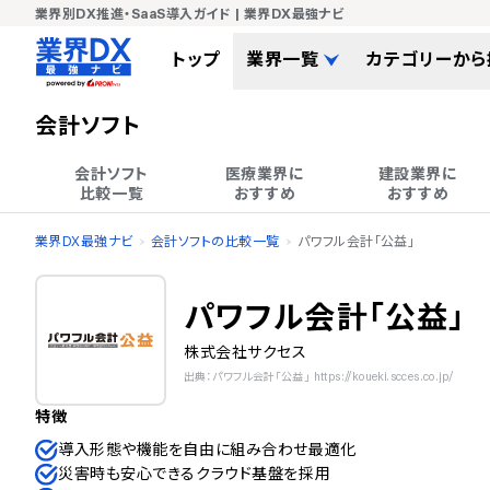
業界別DX推進・SaaS導入ガイド | 業界DX最強ナビ
トップ
業界一覧
カテゴリーから
会計ソフト
会計ソフト

医療業界に

建設業界に

比較一覧
おすすめ
おすすめ
業界DX最強ナビ
会計ソフトの比較一覧
パワフル会計「公益」
パワフル会計「公益」
株式会社サクセス
出典：パワフル会計「公益」 https://koueki.scces.co.jp/
特徴
導入形態や機能を自由に組み合わせ最適化
災害時も安心できるクラウド基盤を採用