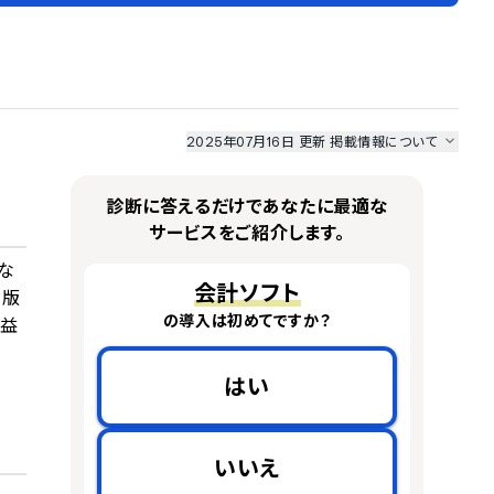
2025年07月16日 更新
掲載情報について
I最強ナビ
、
業界DX最強ナビ
、
人事DX最強ナビ
、
ITランキング
のサービス情報は、
一部
PRONIアイミツSaaS
のサービスデータを参照しています。
診断に答えるだけであなたに最適な
情報更新者：
業界DX最強ナビ
編集部
情報取得元
掲載修正依頼
サービスをご紹介します。
な
会計ソフト
ジ版
の導入は初めてですか？
公益
はい
いいえ