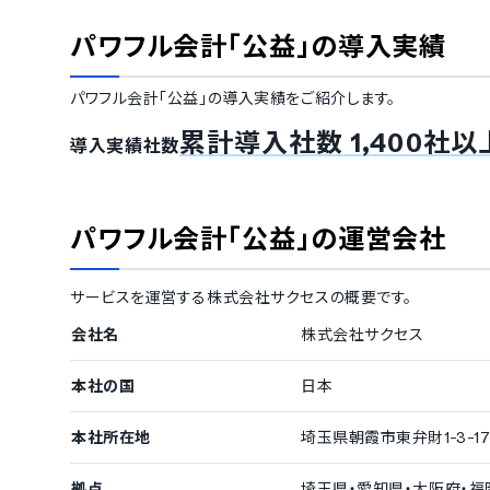
ISMS
Pマーク
通信の暗号化
IP制限
パワフル会計「公益」
の導入実績
シングルサインオン
TRUSTe
ISO/IEC 27017（クラウドサービスセ
操作履歴の自
キュリティ）
パワフル会計「公益」
の導入実績をご紹介します。
権限管理機能
累計導入社数 1,400社以
対応言語
導入実績社数
英語
中国語
オランダ語
フィンランド語
パワフル会計「公益」
の運営会社
ドイツ語
イタリア語
ノルウェー語
ポルトガル語
スペイン語
スウェーデン
サービスを運営する
株式会社サクセス
の概要です。
アラビア語
インドネシア
チェコ語
ヘブライ語
会社名
株式会社サクセス
ハンガリー語
ポーランド語
ベトナム語
ミャンマー語
本社の国
日本
IT導入補助金
本社所在地
埼玉県朝霞市東弁財1-3-1
IT導入補助金対象
拠点
埼玉県・愛知県・大阪府・福