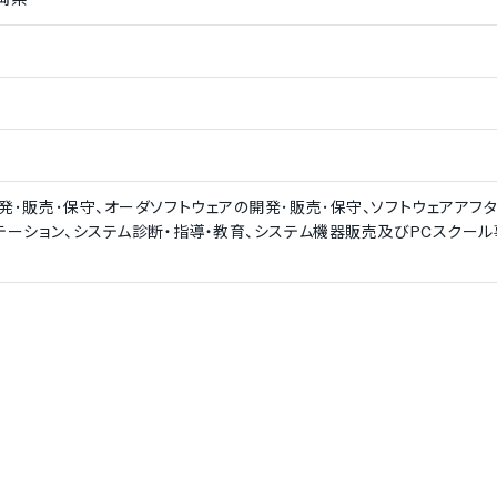
発･販売･保守、オーダソフトウェアの開発･販売･保守、ソフトウェアアフ
テーション、システム診断・指導・教育、システム機器販売及びPCスクール