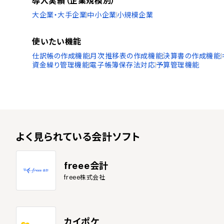
導入実績（企業規模別）
大企業・大手企業
中小企業
小規模企業
使いたい機能
仕訳帳の作成機能
月次推移表の作成機能
決算書の作成機能
資金繰り管理機能
電子帳簿保存法対応
予算管理機能
よく見られている
会計ソフト
freee会計
freee株式会社
カイポケ