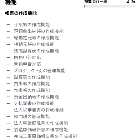
2
機能
機能カバー率
%
シングルサインオン
TRUSTe
帳票の作成機能
ISO 9001（品質マネジメント）
ISO/IEC 27017（クラウドサービスセキュリティ）
仕訳帳の作成機能
操作履歴の自動保存
現預金出納帳の作成機能
バックアップ機能
総勘定元帳の作成機能
権限管理機能
補助元帳の作成機能
対応言語
残高試算表の作成機能
白色申告対応
英語
青色申告対応
中国語
プロジェクト別の管理機能
デンマーク語
試算表の作成機能
オランダ語
買掛帳の作成機能
フィンランド語
売掛帳の作成機能
フランス語
預金出納帳の作成機能
ドイツ語
支払調書の作成機能
イタリア語
法人税申告書の作成機能
韓国語
部門別の管理機能
ノルウェー語
法人事業概況書の作成機能
ポルトガル語
製造原価報告書の作成機能
ロシア語
完成工事原価報告書の作成機能