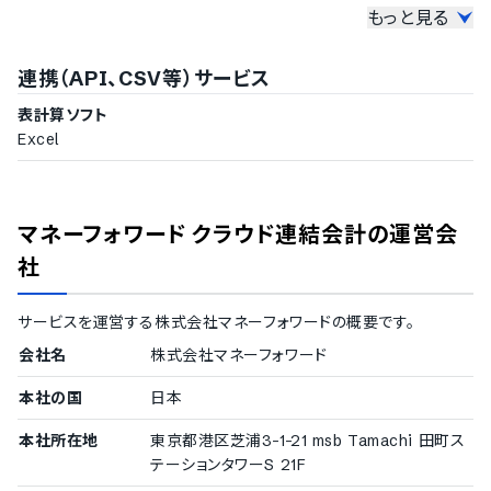
もっと見る
仕訳入力機能
勘定科目のCSVインポート機能
連携（API、CSV等）サービス
AIによる勘定科目の提案機能
取引先のCSVインポート機能
表計算ソフト
取引明細の自動取込機能
Excel
勘定科目の設定
勘定科目のCSVエクスポート機能
取引先など補助科目の登録機能
取引先のCSVエクスポート機能
マネーフォワード クラウド連結会計
の運営会
繰越処理機能
社
不正仕訳の入力エラー通知
過年度遡及修正への対応
仕訳ルール設定機能
サービスを運営する
株式会社マネーフォワード
の概要です。
単式簿記入力機能
会社名
株式会社マネーフォワード
複式簿記入力機能
仕訳の承認ワークフロー設定
本社の国
日本
仕訳伝票の変更履歴自動保存
集計レポートの自動作成
本社所在地
東京都港区芝浦3-1-21 msb Tamachi 田町ス
テーションタワーS 21F
キャッシュフローレポートの作成機能