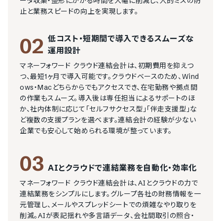
ータ収集・整形にかかる時間を大幅に削減し、人的ミスの防
止と業務スピードの向上を実現します。
低コスト・短期間で導入できるスムーズな
02
運用設計
マネーフォワード クラウド連結会計は、初期費用を抑えつ
つ、最短1ヶ月で導入可能です。クラウドベースのため、Wind
ows・Macどちらからでもアクセスでき、在宅勤務や拠点間
の作業もスムーズ。導入後は専任担当によるサポートのほ
か、社内体制に応じて「セルフサクセス型」「伴走支援型」な
ど複数の支援プランを選べます。連結会計の経験が少ない
企業でも安心して始められる環境が整っています。
03
AIとクラウドで連結業務を自動化・効率化
マネーフォワード クラウド連結会計は、AIとクラウドの力で
連結業務をシンプルにします。グループ各社の財務情報を一
元管理し、メールやスプレッドシートでの煩雑なやり取りを
削減。AIが表記揺れや多言語データ、会社間取引の照合・