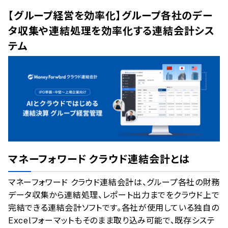
AI最強ナビ
、
業界DX最強ナビ
、
人事DX最強ナビ
、
ITランキング
【グループ経営を効率化】グループ各社のデー
のサービス情報は、
一部
PRONIアイミツSaaS
のサービスデータを参照しています。
タ収集や連結処理を効率化する連結会計シス
情報更新者：
業界DX最強ナビ
編集部
情報取得元
掲載修正依頼
テム
マネーフォワード クラウド連結会計
とは
マネーフォワード クラウド連結会計は、グループ各社の財務
データ収集から連結処理、レポート出力までをクラウド上で
完結できる連結会計ソフトです。各社が使用している独自の
Excelフォーマットもそのまま取り込み可能で、既存システ