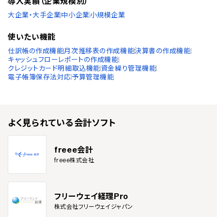
導入実績（企業規模別）
請求書画像認識・取込機能
資金繰り管理機能
大企業・大手企業
中小企業
小規模企業
見積/請求/納品書の作成機能
使いたい機能
納品書の作成機能
仕訳帳の作成機能
月次推移表の作成機能
決算書の作成機能
証憑の電子保管
キャッシュフローレポートの作成機能
見積書の作成機能
クレジットカード明細取込機能
資金繰り管理機能
請求書の作成機能
電子帳簿保存法対応
予算管理機能
労務管理機能
年末調整書類の作成機能
勤怠管理機能
よく見られている
会計ソフト
給与計算機能
経費精算機能
マイナンバー管理機能
freee会計
freee株式会社
法人設立支援機能
会社設立書類の提供
帳簿作成期間
フリーウェイ経理Pro
株式会社フリーウェイジャパン
月次での帳簿作成