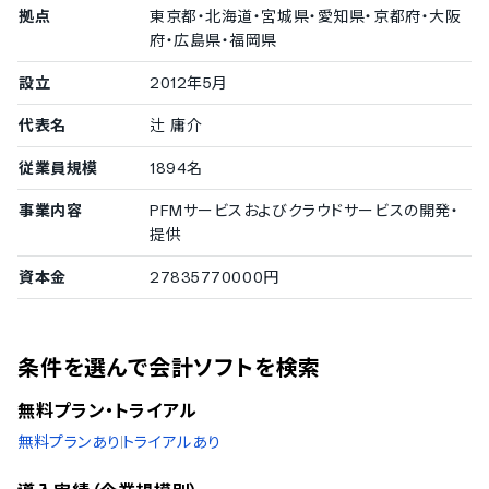
収益レポートの作成機能
拠点
東京都・北海道・宮城県・愛知県・京都府・大阪
費用レポートの作成機能
府・広島県・福岡県
レポートのCSVエクスポート機能
レポートのPDFエクスポート機能
設立
2012年5月
レポートの印刷機能
ダッシュボード機能
代表名
辻 庸介
委託会社の内部統制保証
従業員規模
1894名
3402監査（旧86号監査）報告書受領
事業内容
PFMサービスおよびクラウドサービスの開発・
SOC1報告書受領
提供
入出金管理機能
資本金
27835770000円
入出金データ取込時の自動消込
銀行連携の振込処理
入出金処理のCSV取込機能
入出金処理のExcel取込機能
条件を選んで会計ソフトを検索
銀行口座明細取込機能
クレジットカード明細取込機能
無料プラン・トライアル
電子マネー取引の取込機能
無料プランあり
トライアルあり
ネットショップの売上連携取込機能
領収書画像認識・取込機能