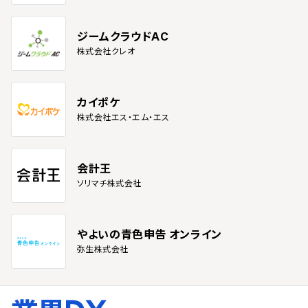
年次での帳簿作成
半期での帳簿作成
ジームクラウドAC
四半期での帳簿作成
株式会社クレオ
国税電子申告（e-TAX）対応
確定申告に対応（個人）
消費税申告に対応
カイポケ
確定申告に対応（法人）
株式会社エス・エム・エス
電子帳簿保存
電子帳簿保存法対応
会計王
外国通貨対応
ソリマチ株式会社
米ドル
日本円
香港ドル
やよいの青色申告 オンライン
台湾ドル
弥生株式会社
人民元
韓国ウォン
欧州ユーロ
英ポンド