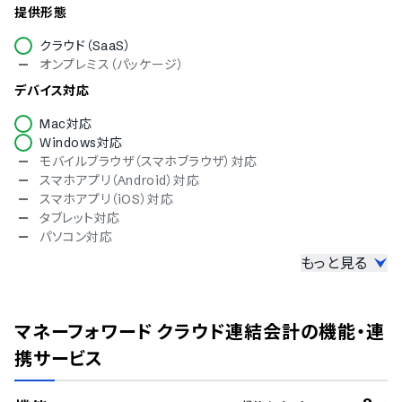
提供形態
クラウド（SaaS）
オンプレミス（パッケージ）
デバイス対応
Mac対応
Windows対応
モバイルブラウザ（スマホブラウザ）対応
スマホアプリ（Android）対応
スマホアプリ（iOS）対応
タブレット対応
パソコン対応
もっと見る
セキュリティ対応
ISMS
Pマーク
マネーフォワード クラウド連結会計
の機能・連
冗長化
通信の暗号化
携サービス
IP制限
二要素認証・二段階認証