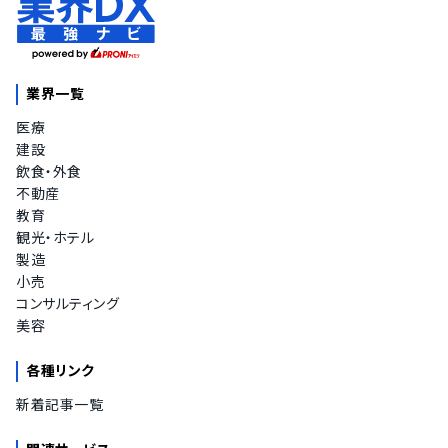
カナダドル
メキシコ・ペソ
インド・ルピー
タイ・バーツ
業界一覧
ベトナム・ドン
会計基準
医療
建設
日本会計基準
飲食・外食
IFRS（国際会計基準）
不動産
社会福祉法人会計基準
教育
データ移行作業
観光・ホテル
製造
無償で移行代行
小売
有償で移行代行
コンサルティング
マニュアルにてユーザー対応
美容
予算管理機能
各種リンク
予算管理機能
新着記事一覧