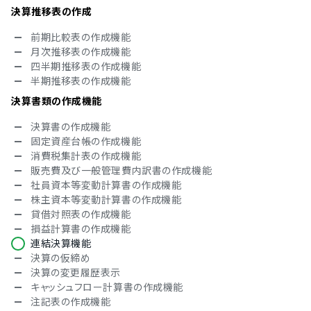
スペイン語
決算推移表の作成
スウェーデン語
タイ語
前期比較表の作成機能
アラビア語
月次推移表の作成機能
インドネシア語
四半期推移表の作成機能
ブルガリア語
半期推移表の作成機能
チェコ語
決算書類の作成機能
ヘブライ語
ヒンディー語
決算書の作成機能
ハンガリー語
固定資産台帳の作成機能
ポーランド語
消費税集計表の作成機能
トルコ語
販売費及び一般管理費内訳書の作成機能
ベトナム語
社員資本等変動計算書の作成機能
ミャンマー語
株主資本等変動計算書の作成機能
日本語
貸借対照表の作成機能
IT導入補助金
損益計算書の作成機能
連結決算機能
IT導入補助金対象
決算の仮締め
決算の変更履歴表示
キャッシュフロー計算書の作成機能
注記表の作成機能