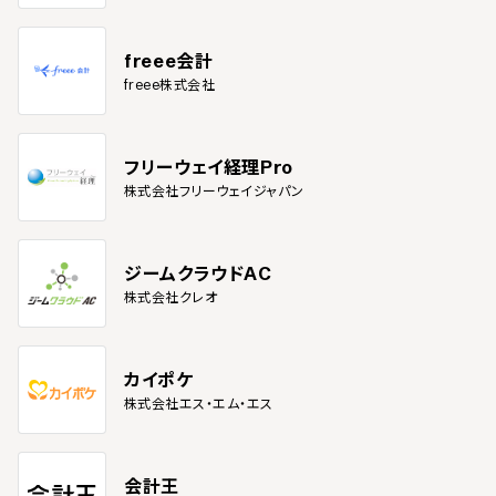
消費税申告に対応
確定申告に対応（法人）
freee会計
電子帳簿保存
freee株式会社
電子帳簿保存法対応
外国通貨対応
フリーウェイ経理Pro
米ドル
株式会社フリーウェイジャパン
日本円
香港ドル
台湾ドル
ジームクラウドAC
人民元
株式会社クレオ
韓国ウォン
欧州ユーロ
英ポンド
カナダドル
カイポケ
メキシコ・ペソ
株式会社エス・エム・エス
インド・ルピー
タイ・バーツ
ベトナム・ドン
会計王