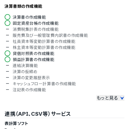
ブルガリア語
決算書類の作成機能
チェコ語
ヘブライ語
決算書の作成機能
ヒンディー語
固定資産台帳の作成機能
ハンガリー語
消費税集計表の作成機能
ポーランド語
販売費及び一般管理費内訳書の作成機能
トルコ語
社員資本等変動計算書の作成機能
ベトナム語
株主資本等変動計算書の作成機能
ミャンマー語
貸借対照表の作成機能
日本語
損益計算書の作成機能
連結決算機能
IT導入補助金
決算の仮締め
決算の変更履歴表示
IT導入補助金対象
キャッシュフロー計算書の作成機能
注記表の作成機能
もっと見る
仕訳入力機能
勘定科目のCSVインポート機能
連携（API、CSV等）サービス
AIによる勘定科目の提案機能
取引先のCSVインポート機能
表計算ソフト
取引明細の自動取込機能