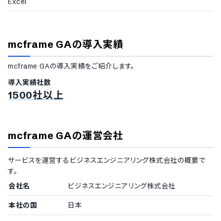
Excel
勘定科目の設定
勘定科目のCSVエクスポート機能
取引先など補助科目の登録機能
取引先のCSVエクスポート機能
mcframe GA
の導入実績
繰越処理機能
不正仕訳の入力エラー通知
mcframe GA
の導入実績をご紹介します。
過年度遡及修正への対応
仕訳ルール設定機能
導入実績社数
単式簿記入力機能
1500社以上
複式簿記入力機能
仕訳の承認ワークフロー設定
仕訳伝票の変更履歴自動保存
mcframe GA
の運営会社
集計レポートの自動作成
キャッシュフローレポートの作成機能
サービスを運営する
ビジネスエンジニアリング株式会社
の概要で
収益レポートの作成機能
す。
費用レポートの作成機能
レポートのCSVエクスポート機能
会社名
ビジネスエンジニアリング株式会社
レポートのPDFエクスポート機能
レポートの印刷機能
本社の国
日本
ダッシュボード機能