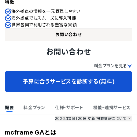
特徴
海外拠点の情報を一元管理しやすい
海外拠点でもスムーズに導入可能
世界各国で利用される豊富な実績
お問い合わせ
お問い合わせ
料金プランを見る
予算に合うサービスを診断する(無料)
概要
料金プラン
仕様・サポート
機能・連携サービス
2026年05月20日 更新
掲載情報について
AI最強ナビ
、
業界DX最強ナビ
、
人事DX最強ナビ
、
ITランキング
mcframe GA
とは
のサービス情報は、
一部
PRONIアイミツSaaS