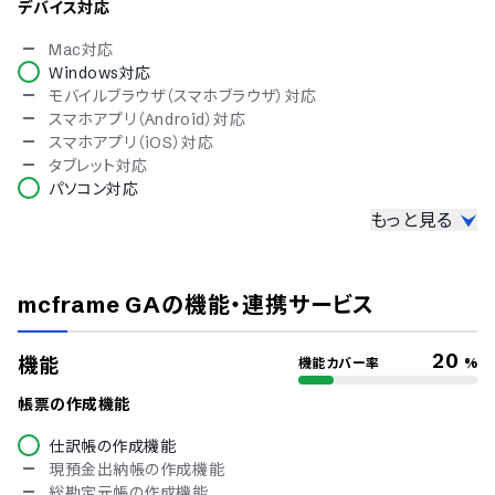
デバイス対応
Mac対応
Windows対応
モバイルブラウザ（スマホブラウザ）対応
スマホアプリ（Android）対応
スマホアプリ（iOS）対応
タブレット対応
パソコン対応
もっと見る
セキュリティ対応
ISMS
Pマーク
mcframe GA
の機能・連携サービス
冗長化
通信の暗号化
IP制限
20
機能
機能カバー率
%
二要素認証・二段階認証
シングルサインオン
帳票の作成機能
TRUSTe
仕訳帳の作成機能
ISO 9001（品質マネジメント）
現預金出納帳の作成機能
ISO/IEC 27017（クラウドサービスセキュリティ）
総勘定元帳の作成機能
操作履歴の自動保存