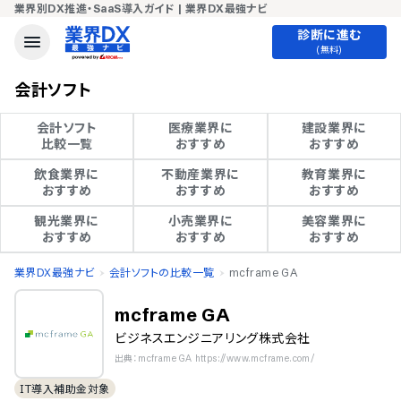
業界別DX推進・SaaS導入ガイド | 業界DX最強ナビ
診断に進む
(無料)
会計ソフト
会計ソフト

医療業界に

建設業界に

比較一覧
おすすめ
おすすめ
飲食業界に

不動産業界に

教育業界に

おすすめ
おすすめ
おすすめ
観光業界に

小売業界に

美容業界に

おすすめ
おすすめ
おすすめ
業界DX最強ナビ
会計ソフトの比較一覧
mcframe GA
mcframe GA
ビジネスエンジニアリング株式会社
出典：mcframe GA https://www.mcframe.com/
IT導入補助金対象