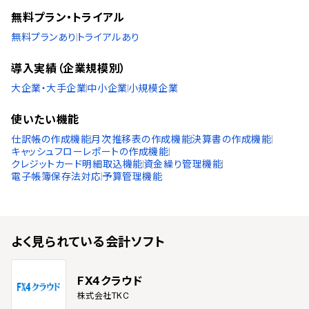
見積書の作成機能
無料プラン・トライアル
請求書の作成機能
無料プランあり
トライアルあり
労務管理機能
導入実績（企業規模別）
年末調整書類の作成機能
勤怠管理機能
大企業・大手企業
中小企業
小規模企業
給与計算機能
経費精算機能
使いたい機能
マイナンバー管理機能
仕訳帳の作成機能
月次推移表の作成機能
決算書の作成機能
法人設立支援機能
キャッシュフローレポートの作成機能
クレジットカード明細取込機能
資金繰り管理機能
会社設立書類の提供
電子帳簿保存法対応
予算管理機能
帳簿作成期間
月次での帳簿作成
年次での帳簿作成
よく見られている
会計ソフト
半期での帳簿作成
四半期での帳簿作成
FX4クラウド
国税電子申告（e-TAX）対応
株式会社TKC
確定申告に対応（個人）