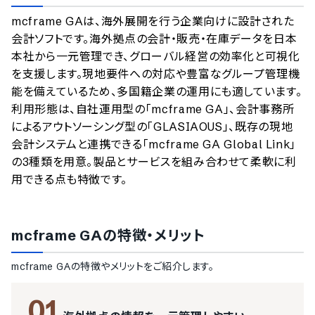
のサービスデータを参照しています。
mcframe GAは、海外展開を行う企業向けに設計された
情報更新者：
業界DX最強ナビ
編集部
情報取得元
掲載修正依頼
会計ソフトです。海外拠点の会計・販売・在庫データを日本
本社から一元管理でき、グローバル経営の効率化と可視化
を支援します。現地要件への対応や豊富なグループ管理機
能を備えているため、多国籍企業の運用にも適しています。
利用形態は、自社運用型の「mcframe GA」、会計事務所
によるアウトソーシング型の「GLASIAOUS」、既存の現地
会計システムと連携できる「mcframe GA Global Link」
の3種類を用意。製品とサービスを組み合わせて柔軟に利
用できる点も特徴です。
mcframe GA
の特徴・メリット
mcframe GA
の特徴やメリットをご紹介します。
01