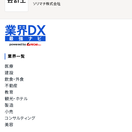
会計基準
ソリマチ株式会社
日本会計基準
IFRS（国際会計基準）
社会福祉法人会計基準
データ移行作業
無償で移行代行
有償で移行代行
マニュアルにてユーザー対応
業界一覧
予算管理機能
医療
建設
予算管理機能
飲食・外食
不動産
教育
観光・ホテル
製造
小売
コンサルティング
美容