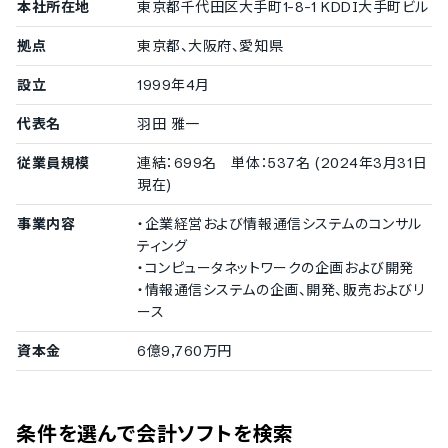
本社所在地
東京都千代田区大手町1-8-1 KDDI大手町ビル
委託会社の内部統制保証
拠点
東京都、大阪府、愛知県
3402監査（旧86号監査）報告書受領
SOC1報告書受領
設立
1999年4月
入出金管理機能
代表名
羽田 雅一
入出金データ取込時の自動消込
銀行連携の振込処理
従業員規模
連結：699名 単体：537名 (2024年3月31日
入出金処理のCSV取込機能
現在)
入出金処理のExcel取込機能
事業内容
・企業経営および情報通信システムのコンサル
銀行口座明細取込機能
ティング
クレジットカード明細取込機能
電子マネー取引の取込機能
・コンピュータネットワークの企画および開発
ネットショップの売上連携取込機能
・情報通信システムの企画、開発、販売およびリ
領収書画像認識・取込機能
ース
請求書画像認識・取込機能
資本金
6億9,760万円
資金繰り管理機能
見積/請求/納品書の作成機能
納品書の作成機能
条件を選んで会計ソフトを検索
証憑の電子保管