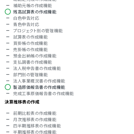
補助元帳の作成機能
バックアップ機能
残高試算表の作成機能
権限管理機能
白色申告対応
対応言語
青色申告対応
プロジェクト別の管理機能
英語
試算表の作成機能
中国語
買掛帳の作成機能
デンマーク語
売掛帳の作成機能
オランダ語
預金出納帳の作成機能
フィンランド語
支払調書の作成機能
フランス語
法人税申告書の作成機能
ドイツ語
部門別の管理機能
イタリア語
法人事業概況書の作成機能
韓国語
製造原価報告書の作成機能
ノルウェー語
完成工事原価報告書の作成機能
ポルトガル語
ロシア語
決算推移表の作成
スペイン語
前期比較表の作成機能
スウェーデン語
月次推移表の作成機能
タイ語
四半期推移表の作成機能
アラビア語
半期推移表の作成機能
インドネシア語