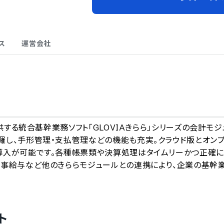
ス
運営会社
A
供する統合基幹業務ソフト「GLOVIAきらら」シリーズの会計モジ
羅し、手形管理・支払管理などの機能も充実。クラウド版とオン
導入が可能です。各種帳票類や決算処理はタイムリーかつ正確
人事給与など他のきららモジュールとの連携により、企業の基幹
ト