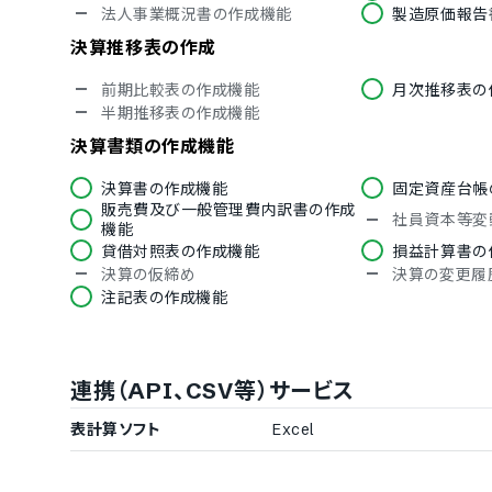
法人事業概況書の作成機能
製造原価報告
チェコ語
ヘブライ語
ハンガリー語
ポーランド語
決算推移表の作成
ベトナム語
ミャンマー語
前期比較表の作成機能
月次推移表の
IT導入補助金
半期推移表の作成機能
IT導入補助金対象
決算書類の作成機能
決算書の作成機能
固定資産台帳
販売費及び一般管理費内訳書の作成
社員資本等変
機能
貸借対照表の作成機能
損益計算書の
決算の仮締め
決算の変更履
注記表の作成機能
仕訳入力機能
勘定科目のCSVインポート機能
AIによる勘
連携（API、CSV等）サービス
取引明細の自動取込機能
勘定科目の設
取引先など補助科目の登録機能
取引先のCS
表計算ソフト
Excel
不正仕訳の入力エラー通知
過年度遡及修
単式簿記入力機能
複式簿記入力
仕訳伝票の変更履歴自動保存