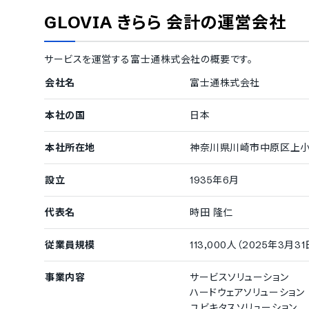
集計レポートの自動作成
GLOVIA きらら 会計
の運営会社
キャッシュフローレポートの作成機能
収益レポート
サービスを運営する
富士通株式会社
の概要です。
レポートのCSVエクスポート機能
レポートのPD
ダッシュボード機能
会社名
富士通株式会社
委託会社の内部統制保証
本社の国
日本
3402監査（旧86号監査）報告書受領
SOC1報告書
入出金管理機能
本社所在地
神奈川県川崎市中原区上小田
入出金データ取込時の自動消込
銀行連携の振
設立
1935年6月
入出金処理のExcel取込機能
銀行口座明細
電子マネー取引の取込機能
ネットショッ
代表名
時田 隆仁
請求書画像認識・取込機能
資金繰り管理
見積/請求/納品書の作成機能
従業員規模
113,000人（2025年3月
納品書の作成機能
証憑の電子保
請求書の作成機能
事業内容
サービスソリューション
ハードウェアソリューション
労務管理機能
ユビキタスソリューション