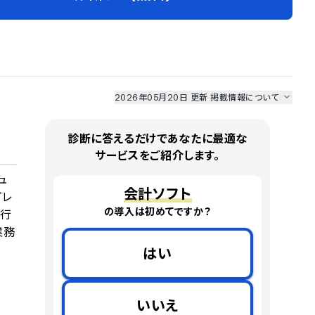
2026年05月20日 更新
掲載情報について
I最強ナビ
、
業界DX最強ナビ
、
人事DX最強ナビ
、
ITランキング
のサービス情報は、
一部
PRONIアイミツSaaS
のサービスデータを参照しています。
診断に答えるだけであなたに最適な
情報更新者：
業界DX最強ナビ
編集部
情報取得元
掲載修正依頼
サービスをご紹介します。
ュ
会計ソフト
プレ
の導入は初めてですか？
に行
業務
はい
いいえ