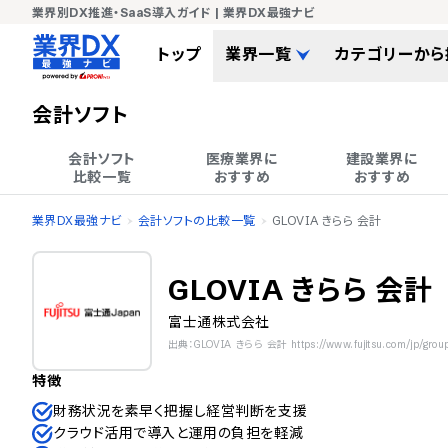
業界別DX推進・SaaS導入ガイド | 業界DX最強ナビ
トップ
業界一覧
カテゴリーから
会計ソフト
会計ソフト

医療業界に

建設業界に

比較一覧
おすすめ
おすすめ
業界DX最強ナビ
会計ソフトの比較一覧
GLOVIA きらら 会計
GLOVIA きらら 会計
富士通株式会社
出典：GLOVIA きらら 会計 https://www.fujitsu.com/jp/group/
特徴
財務状況を素早く把握し経営判断を支援
クラウド活用で導入と運用の負担を軽減