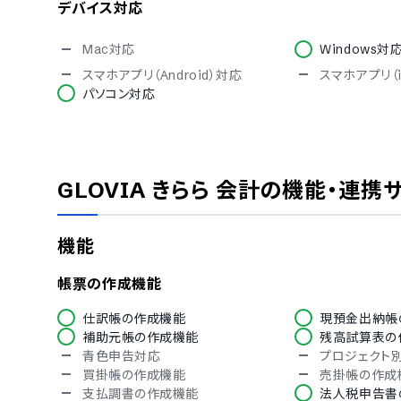
デバイス対応
Mac対応
Windows対
スマホアプリ（Android）対応
スマホアプリ（
パソコン対応
セキュリティ対応
ISMS
Pマーク
通信の暗号化
IP制限
GLOVIA きらら 会計
の機能・連携
シングルサインオン
TRUSTe
ISO/IEC 27017（クラウドサービスセ
操作履歴の自
キュリティ）
機能
権限管理機能
対応言語
帳票の作成機能
英語
中国語
仕訳帳の作成機能
現預金出納帳
オランダ語
フィンランド語
補助元帳の作成機能
残高試算表の
ドイツ語
イタリア語
青色申告対応
プロジェクト
ノルウェー語
ポルトガル語
買掛帳の作成機能
売掛帳の作成
スペイン語
スウェーデン
支払調書の作成機能
法人税申告書
アラビア語
インドネシア