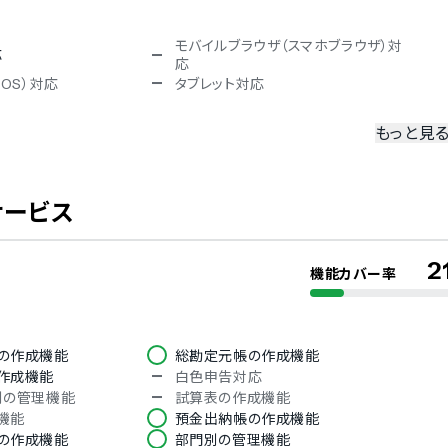
モバイルブラウザ（スマホブラウザ）対
応
応
iOS）対応
タブレット対応
もっと見
冗長化
二要素認証・二段階認証
サービス
ISO 9001（品質マネジメント）
動保存
バックアップ機能
2
機能カバー率
デンマーク語
の作成機能
総勘定元帳の作成機能
フランス語
作成機能
白色申告対応
韓国語
別の管理機能
試算表の作成機能
ロシア語
機能
預金出納帳の作成機能
語
タイ語
の作成機能
部門別の管理機能
語
ブルガリア語