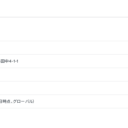
の作成機能
費用レポートの作成機能
Fエクスポート機能
レポートの印刷機能
受領
中4-1-1
込処理
入出金処理のCSV取込機能
取込機能
クレジットカード明細取込機能
プの売上連携取込機能
領収書画像認識・取込機能
機能
31日時点、グローバル）
管
見積書の作成機能