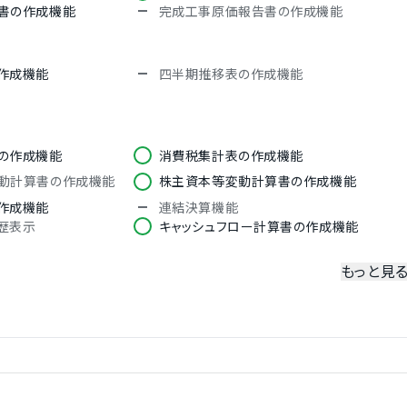
書の作成機能
完成工事原価報告書の作成機能
ヒンディー語
トルコ語
日本語
作成機能
四半期推移表の作成機能
の作成機能
消費税集計表の作成機能
動計算書の作成機能
株主資本等変動計算書の作成機能
作成機能
連結決算機能
歴表示
キャッシュフロー計算書の作成機能
もっと見
定科目の提案機能
取引先のCSVインポート機能
定
勘定科目のCSVエクスポート機能
Vエクスポート機能
繰越処理機能
正への対応
仕訳ルール設定機能
機能
仕訳の承認ワークフロー設定